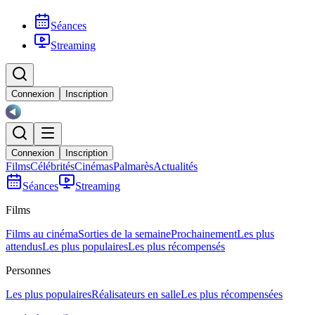
Séances
Streaming
Connexion
Inscription
Connexion
Inscription
Films
Célébrités
Cinémas
Palmarès
Actualités
Séances
Streaming
Films
Films au cinéma
Sorties de la semaine
Prochainement
Les plus
attendus
Les plus populaires
Les plus récompensés
Personnes
Les plus populaires
Réalisateurs en salle
Les plus récompensées