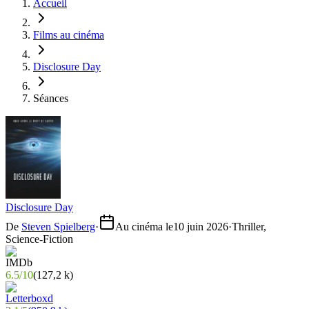
Accueil
Films au cinéma
Disclosure Day
Séances
Disclosure Day
De
Steven Spielberg
·
Au cinéma le
10 juin 2026
·
Thriller,
Science-Fiction
6.5
/
10
(
127,2 k
)