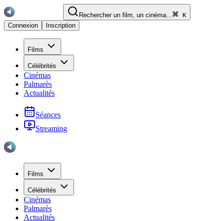
Rechercher un film, un cinéma...
K
Connexion
Inscription
Films
Célébrités
Cinémas
Palmarès
Actualités
Séances
Streaming
Films
Célébrités
Cinémas
Palmarès
Actualités