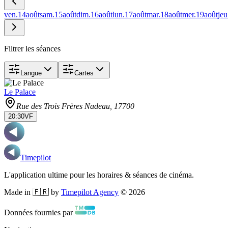
ven.
14
août
sam.
15
août
dim.
16
août
lun.
17
août
mar.
18
août
mer.
19
août
jeu
Filtrer les séances
Langue
Cartes
Le Palace
Rue des Trois Frères Nadeau
, 17700
20:30
VF
Timepilot
L'application ultime pour les horaires & séances de cinéma.
Made in 🇫🇷 by
Timepilot Agency
©
2026
Données fournies par