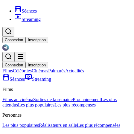
Séances
Streaming
Connexion
Inscription
Connexion
Inscription
Films
Célébrités
Cinémas
Palmarès
Actualités
Séances
Streaming
Films
Films au cinéma
Sorties de la semaine
Prochainement
Les plus
attendus
Les plus populaires
Les plus récompensés
Personnes
Les plus populaires
Réalisateurs en salle
Les plus récompensées