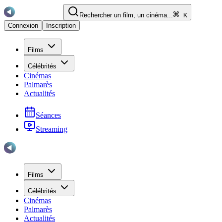
Rechercher un film, un cinéma...
K
Connexion
Inscription
Films
Célébrités
Cinémas
Palmarès
Actualités
Séances
Streaming
Films
Célébrités
Cinémas
Palmarès
Actualités