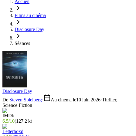
Accueil
Films au cinéma
Disclosure Day
Séances
Disclosure Day
De
Steven Spielberg
·
Au cinéma le
10 juin 2026
·
Thriller,
Science-Fiction
6.5
/
10
(
127,2 k
)