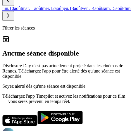
lun.
10
août
mar.
11
août
mer.
12
août
jeu.
13
août
ven.
14
août
sam.
15
août
dim
Filtrer les séances
Aucune séance disponible
Disclosure Day n'est pas actuellement projeté dans les cinémas de
Rennes.
Téléchargez l'app pour être alerté dès qu'une séance est
disponible.
Soyez alerté dès qu'une séance est disponible
Téléchargez l'app Timepilot et activez les notifications pour ce film
— vous serez prévenu en temps réel.