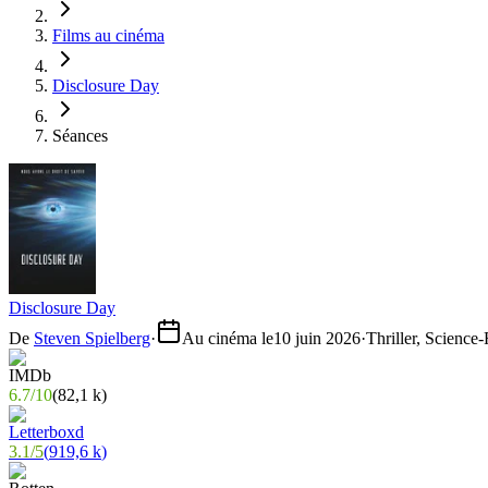
Films au cinéma
Disclosure Day
Séances
Disclosure Day
De
Steven Spielberg
·
Au cinéma le
10 juin 2026
·
Thriller, Science-
6.7
/
10
(
82,1 k
)
3.1
/
5
(
919,6 k
)