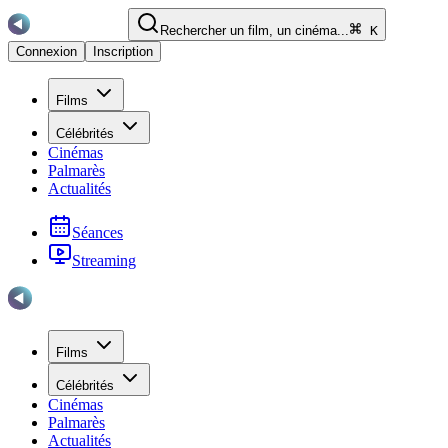
Rechercher un film, un cinéma...
K
Connexion
Inscription
Films
Célébrités
Cinémas
Palmarès
Actualités
Séances
Streaming
Films
Célébrités
Cinémas
Palmarès
Actualités