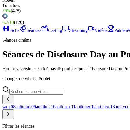
79%
(
428
)
6.7
/
10
(
126
)
Fiche
Séances
Casting
Streaming
Vidéos
Palmarè
Séances cinéma
Séances de Disclosure Day au P
Horaires, versions et cinémas disponibles pour Disclosure Day au Pon
Changer de ville
Le Pontet
sam.
08
août
dim.
09
août
lun.
10
août
mar.
11
août
mer.
12
août
jeu.
13
août
ven
Filtrer les séances