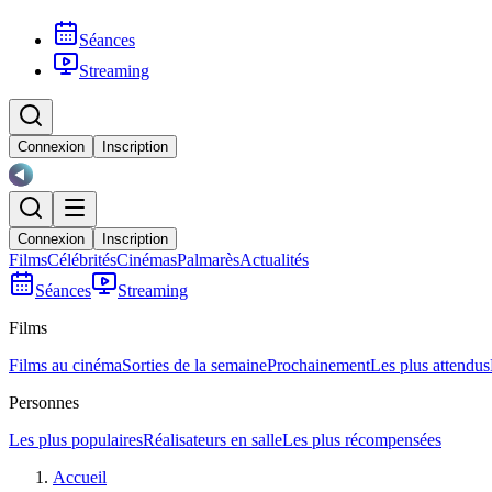
Séances
Streaming
Connexion
Inscription
Connexion
Inscription
Films
Célébrités
Cinémas
Palmarès
Actualités
Séances
Streaming
Films
Films au cinéma
Sorties de la semaine
Prochainement
Les plus attendus
Personnes
Les plus populaires
Réalisateurs en salle
Les plus récompensées
Accueil