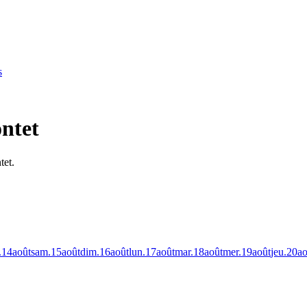
s
ontet
tet.
.
14
août
sam.
15
août
dim.
16
août
lun.
17
août
mar.
18
août
mer.
19
août
jeu.
20
ao