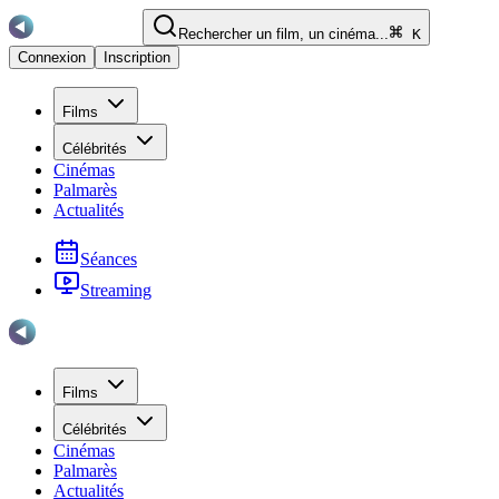
Rechercher un film, un cinéma...
K
Connexion
Inscription
Films
Célébrités
Cinémas
Palmarès
Actualités
Séances
Streaming
Films
Célébrités
Cinémas
Palmarès
Actualités