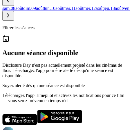
sam.
08
août
dim.
09
août
lun.
10
août
mar.
11
août
mer.
12
août
jeu.
13
août
ven
Filtrer les séances
Aucune séance disponible
Disclosure Day n'est pas actuellement projeté dans les cinémas de
Ibos.
Téléchargez l'app pour être alerté dès qu'une séance est
disponible.
Soyez alerté dès qu'une séance est disponible
Téléchargez l'app Timepilot et activez les notifications pour ce film
— vous serez prévenu en temps réel.