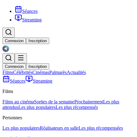
Séances
Streaming
Connexion
Inscription
Connexion
Inscription
Films
Célébrités
Cinémas
Palmarès
Actualités
Séances
Streaming
Films
Films au cinéma
Sorties de la semaine
Prochainement
Les plus
attendus
Les plus populaires
Les plus récompensés
Personnes
Les plus populaires
Réalisateurs en salle
Les plus récompensées