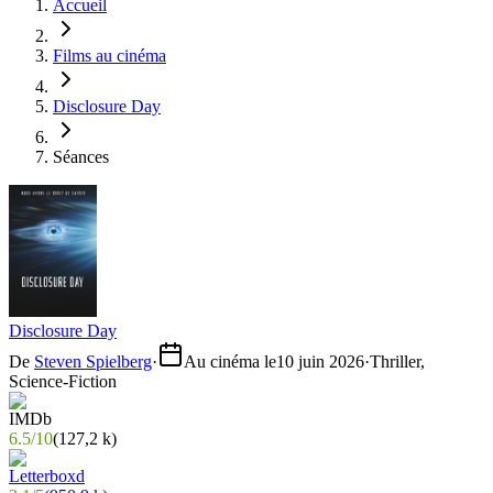
Accueil
Films au cinéma
Disclosure Day
Séances
Disclosure Day
De
Steven Spielberg
·
Au cinéma le
10 juin 2026
·
Thriller,
Science-Fiction
6.5
/
10
(
127,2 k
)