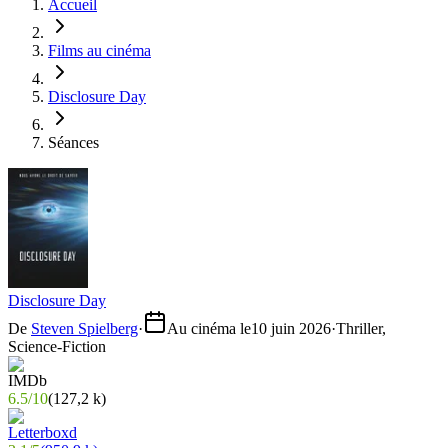
Accueil
Films au cinéma
Disclosure Day
Séances
Disclosure Day
De
Steven Spielberg
·
Au cinéma le
10 juin 2026
·
Thriller,
Science-Fiction
6.5
/
10
(
127,2 k
)