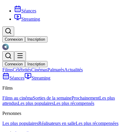
Séances
Streaming
Connexion
Inscription
Connexion
Inscription
Films
Célébrités
Cinémas
Palmarès
Actualités
Séances
Streaming
Films
Films au cinéma
Sorties de la semaine
Prochainement
Les plus
attendus
Les plus populaires
Les plus récompensés
Personnes
Les plus populaires
Réalisateurs en salle
Les plus récompensées