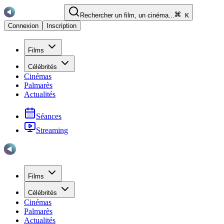
Rechercher un film, un cinéma...
K
Connexion
Inscription
Films
Célébrités
Cinémas
Palmarès
Actualités
Séances
Streaming
Films
Célébrités
Cinémas
Palmarès
Actualités