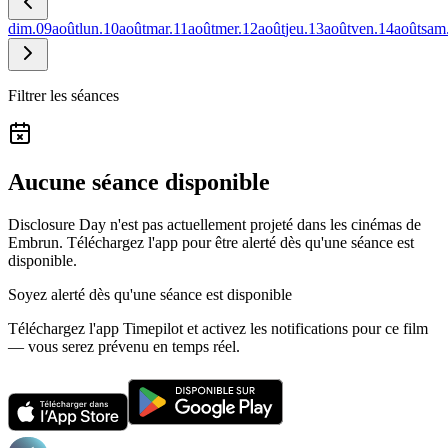
dim.
09
août
lun.
10
août
mar.
11
août
mer.
12
août
jeu.
13
août
ven.
14
août
sam
Filtrer les séances
Aucune séance disponible
Disclosure Day n'est pas actuellement projeté dans les cinémas de
Embrun.
Téléchargez l'app pour être alerté dès qu'une séance est
disponible.
Soyez alerté dès qu'une séance est disponible
Téléchargez l'app Timepilot et activez les notifications pour ce film
— vous serez prévenu en temps réel.