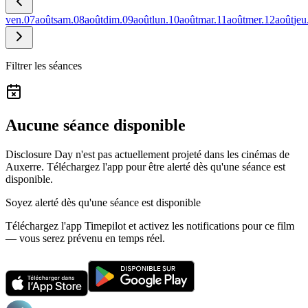
ven.
07
août
sam.
08
août
dim.
09
août
lun.
10
août
mar.
11
août
mer.
12
août
jeu
Filtrer les séances
Aucune séance disponible
Disclosure Day n'est pas actuellement projeté dans les cinémas de
Auxerre.
Téléchargez l'app pour être alerté dès qu'une séance est
disponible.
Soyez alerté dès qu'une séance est disponible
Téléchargez l'app Timepilot et activez les notifications pour ce film
— vous serez prévenu en temps réel.