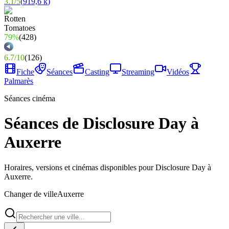
3.1
/
5
(
919,6 k
)
79%
(
428
)
6.7
/
10
(
126
)
Fiche
Séances
Casting
Streaming
Vidéos
Palmarès
Séances cinéma
Séances de Disclosure Day à
Auxerre
Horaires, versions et cinémas disponibles pour Disclosure Day à
Auxerre.
Changer de ville
Auxerre