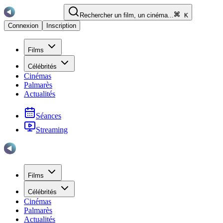
Rechercher un film, un cinéma...
K
Connexion
Inscription
Films
Célébrités
Cinémas
Palmarès
Actualités
Séances
Streaming
Films
Célébrités
Cinémas
Palmarès
Actualités