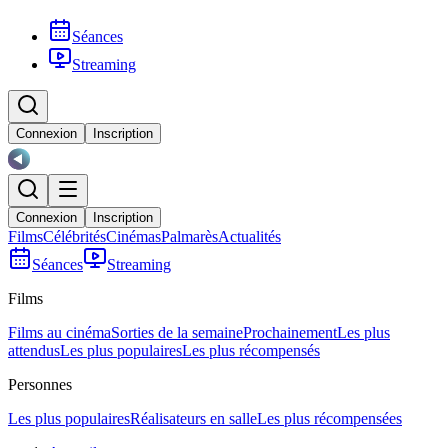
Séances
Streaming
Connexion
Inscription
Connexion
Inscription
Films
Célébrités
Cinémas
Palmarès
Actualités
Séances
Streaming
Films
Films au cinéma
Sorties de la semaine
Prochainement
Les plus
attendus
Les plus populaires
Les plus récompensés
Personnes
Les plus populaires
Réalisateurs en salle
Les plus récompensées