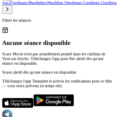
ven.
07
août
sam.
08
août
dim.
09
août
lun.
10
août
mar.
11
août
mer.
12
août
jeu
Filtrer les séances
Aucune séance disponible
Scary Movie n'est pas actuellement projeté dans les cinémas de
Vern-sur-Seiche.
Téléchargez l'app pour être alerté dès qu'une
séance est disponible.
Soyez alerté dès qu'une séance est disponible
Téléchargez l'app Timepilot et activez les notifications pour ce film
— vous serez prévenu en temps réel.