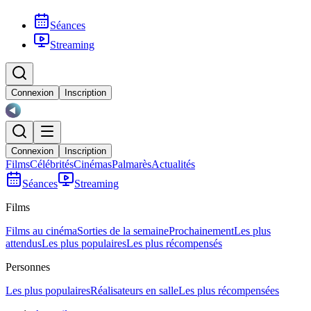
Séances
Streaming
Connexion
Inscription
Connexion
Inscription
Films
Célébrités
Cinémas
Palmarès
Actualités
Séances
Streaming
Films
Films au cinéma
Sorties de la semaine
Prochainement
Les plus
attendus
Les plus populaires
Les plus récompensés
Personnes
Les plus populaires
Réalisateurs en salle
Les plus récompensées