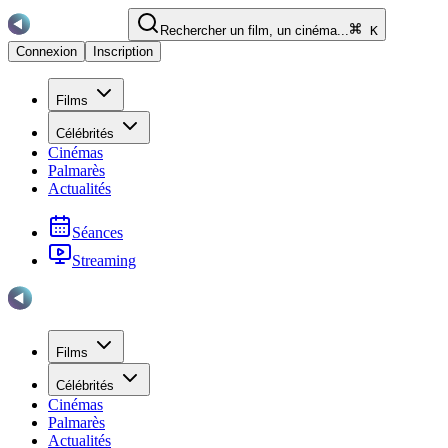
Rechercher un film, un cinéma...
K
Connexion
Inscription
Films
Célébrités
Cinémas
Palmarès
Actualités
Séances
Streaming
Films
Célébrités
Cinémas
Palmarès
Actualités