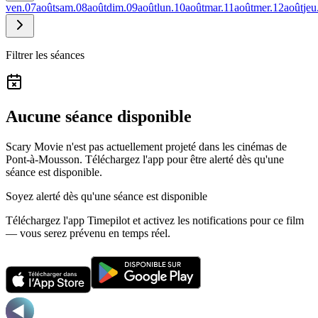
ven.
07
août
sam.
08
août
dim.
09
août
lun.
10
août
mar.
11
août
mer.
12
août
jeu
Filtrer les séances
Aucune séance disponible
Scary Movie n'est pas actuellement projeté dans les cinémas de
Pont-à-Mousson.
Téléchargez l'app pour être alerté dès qu'une
séance est disponible.
Soyez alerté dès qu'une séance est disponible
Téléchargez l'app Timepilot et activez les notifications pour ce film
— vous serez prévenu en temps réel.