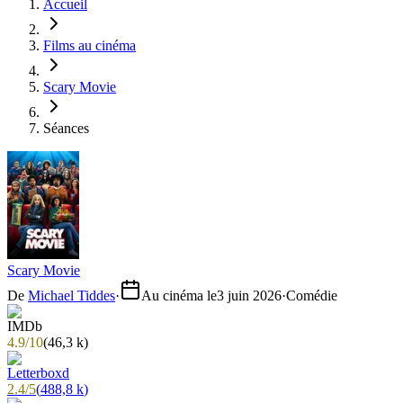
Accueil
Films au cinéma
Scary Movie
Séances
Scary Movie
De
Michael Tiddes
·
Au cinéma le
3 juin 2026
·
Comédie
4.9
/
10
(
46,3 k
)
2.4
/
5
(
488,8 k
)