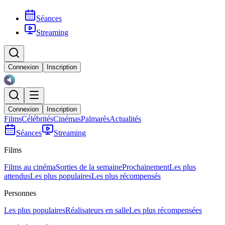
Séances
Streaming
Connexion
Inscription
Connexion
Inscription
Films
Célébrités
Cinémas
Palmarès
Actualités
Séances
Streaming
Films
Films au cinéma
Sorties de la semaine
Prochainement
Les plus
attendus
Les plus populaires
Les plus récompensés
Personnes
Les plus populaires
Réalisateurs en salle
Les plus récompensées