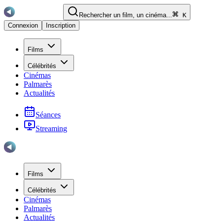
Rechercher un film, un cinéma...
K
Connexion
Inscription
Films
Célébrités
Cinémas
Palmarès
Actualités
Séances
Streaming
Films
Célébrités
Cinémas
Palmarès
Actualités