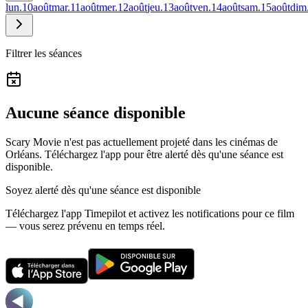
lun.
10
août
mar.
11
août
mer.
12
août
jeu.
13
août
ven.
14
août
sam.
15
août
dim
Filtrer les séances
Aucune séance disponible
Scary Movie n'est pas actuellement projeté dans les cinémas de
Orléans.
Téléchargez l'app pour être alerté dès qu'une séance est
disponible.
Soyez alerté dès qu'une séance est disponible
Téléchargez l'app Timepilot et activez les notifications pour ce film
— vous serez prévenu en temps réel.