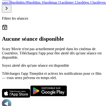
sam.
08
août
dim.
09
août
lun.
10
août
mar.
11
août
mer.
12
août
jeu.
13
août
ven
Filtrer les séances
Aucune séance disponible
Scary Movie n'est pas actuellement projeté dans les cinémas de
Courrières.
Téléchargez l'app pour être alerté dès qu'une séance est
disponible.
Soyez alerté dès qu'une séance est disponible
Téléchargez l'app Timepilot et activez les notifications pour ce film
— vous serez prévenu en temps réel.