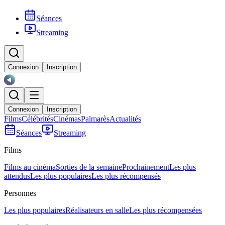
Séances
Streaming
Connexion
Inscription
Connexion
Inscription
Films
Célébrités
Cinémas
Palmarès
Actualités
Séances
Streaming
Films
Films au cinéma
Sorties de la semaine
Prochainement
Les plus
attendus
Les plus populaires
Les plus récompensés
Personnes
Les plus populaires
Réalisateurs en salle
Les plus récompensées