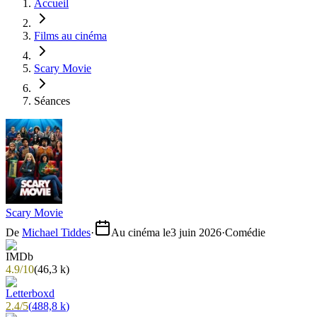
Accueil
Films au cinéma
Scary Movie
Séances
Scary Movie
De
Michael Tiddes
·
Au cinéma le
3 juin 2026
·
Comédie
4.9
/
10
(
46,3 k
)
2.4
/
5
(
488,8 k
)