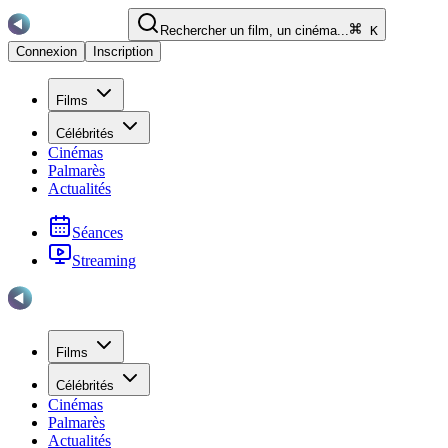
Rechercher un film, un cinéma...
K
Connexion
Inscription
Films
Célébrités
Cinémas
Palmarès
Actualités
Séances
Streaming
Films
Célébrités
Cinémas
Palmarès
Actualités