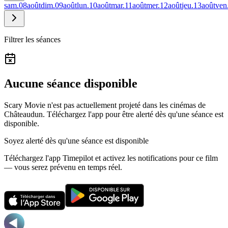
sam.
08
août
dim.
09
août
lun.
10
août
mar.
11
août
mer.
12
août
jeu.
13
août
ven
Filtrer les séances
Aucune séance disponible
Scary Movie n'est pas actuellement projeté dans les cinémas de
Châteaudun.
Téléchargez l'app pour être alerté dès qu'une séance est
disponible.
Soyez alerté dès qu'une séance est disponible
Téléchargez l'app Timepilot et activez les notifications pour ce film
— vous serez prévenu en temps réel.