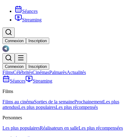
Séances
Streaming
Connexion
Inscription
Connexion
Inscription
Films
Célébrités
Cinémas
Palmarès
Actualités
Séances
Streaming
Films
Films au cinéma
Sorties de la semaine
Prochainement
Les plus
attendus
Les plus populaires
Les plus récompensés
Personnes
Les plus populaires
Réalisateurs en salle
Les plus récompensées