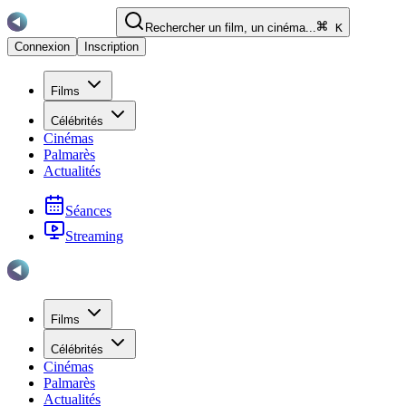
Rechercher un film, un cinéma...
K
Connexion
Inscription
Films
Célébrités
Cinémas
Palmarès
Actualités
Séances
Streaming
Films
Célébrités
Cinémas
Palmarès
Actualités