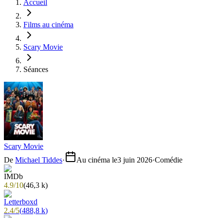
Accueil
Films au cinéma
Scary Movie
Séances
Scary Movie
De
Michael Tiddes
·
Au cinéma le
3 juin 2026
·
Comédie
4.9
/
10
(
46,3 k
)
2.4
/
5
(
488,8 k
)