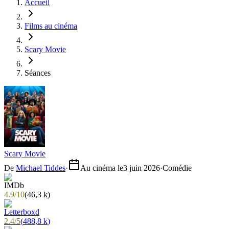
Accueil
Films au cinéma
Scary Movie
Séances
Scary Movie
De
Michael Tiddes
·
Au cinéma le
3 juin 2026
·
Comédie
4.9
/
10
(
46,3 k
)
2.4
/
5
(
488,8 k
)