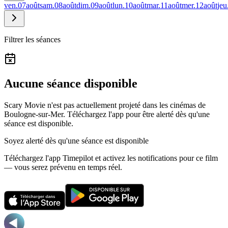
ven.
07
août
sam.
08
août
dim.
09
août
lun.
10
août
mar.
11
août
mer.
12
août
jeu
Filtrer les séances
Aucune séance disponible
Scary Movie n'est pas actuellement projeté dans les cinémas de
Boulogne-sur-Mer.
Téléchargez l'app pour être alerté dès qu'une
séance est disponible.
Soyez alerté dès qu'une séance est disponible
Téléchargez l'app Timepilot et activez les notifications pour ce film
— vous serez prévenu en temps réel.