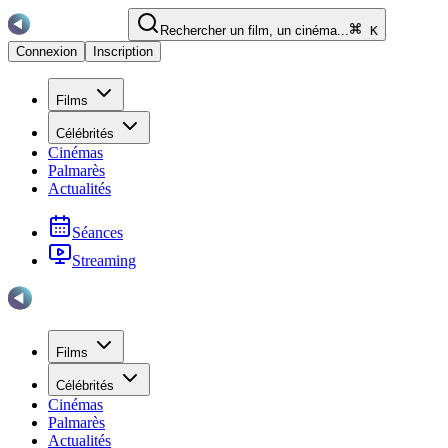
Rechercher un film, un cinéma...
K
Connexion
Inscription
Films
Célébrités
Cinémas
Palmarès
Actualités
Séances
Streaming
Films
Célébrités
Cinémas
Palmarès
Actualités