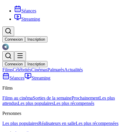
Séances
Streaming
Connexion
Inscription
Connexion
Inscription
Films
Célébrités
Cinémas
Palmarès
Actualités
Séances
Streaming
Films
Films au cinéma
Sorties de la semaine
Prochainement
Les plus
attendus
Les plus populaires
Les plus récompensés
Personnes
Les plus populaires
Réalisateurs en salle
Les plus récompensées