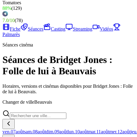
88%
(
129
)
7.0
/
10
(
78
)
Fiche
Séances
Casting
Streaming
Vidéos
Palmarès
Séances cinéma
Séances de Bridget Jones :
Folle de lui à Beauvais
Horaires, versions et cinémas disponibles pour Bridget Jones : Folle
de lui à Beauvais.
Changer de ville
Beauvais
ven.
07
août
sam.
08
août
dim.
09
août
lun.
10
août
mar.
11
août
mer.
12
août
jeu