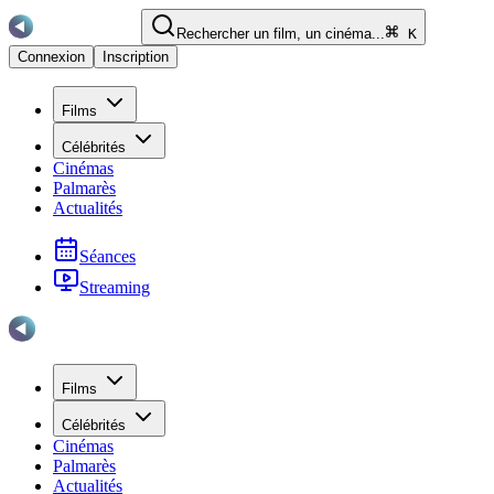
Rechercher un film, un cinéma...
K
Connexion
Inscription
Films
Célébrités
Cinémas
Palmarès
Actualités
Séances
Streaming
Films
Célébrités
Cinémas
Palmarès
Actualités