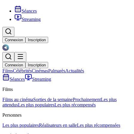
Séances
Streaming
Connexion
Inscription
Connexion
Inscription
Films
Célébrités
Cinémas
Palmarès
Actualités
Séances
Streaming
Films
Films au cinéma
Sorties de la semaine
Prochainement
Les plus
attendus
Les plus populaires
Les plus récompensés
Personnes
Les plus populaires
Réalisateurs en salle
Les plus récompensées