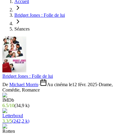
Accueil
Bridget Jones : Folle de lui
Séances
Bridget Jones : Folle de lui
De
Michael Morris
·
Au cinéma le
12 févr. 2025
·
Drame,
Comédie, Romance
6.5
/
10
(
34,9 k
)
3.3
/
5
(
242,2 k
)