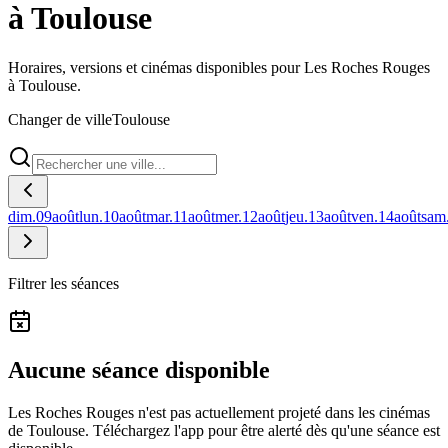
à Toulouse
Horaires, versions et cinémas disponibles pour Les Roches Rouges
à Toulouse.
Changer de ville
Toulouse
dim.
09
août
lun.
10
août
mar.
11
août
mer.
12
août
jeu.
13
août
ven.
14
août
sam
Filtrer les séances
Aucune séance disponible
Les Roches Rouges n'est pas actuellement projeté dans les cinémas
de Toulouse.
Téléchargez l'app pour être alerté dès qu'une séance est