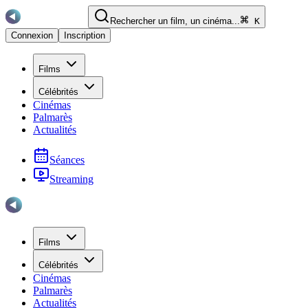
Rechercher un film, un cinéma...
K
Connexion
Inscription
Films
Célébrités
Cinémas
Palmarès
Actualités
Séances
Streaming
Films
Célébrités
Cinémas
Palmarès
Actualités