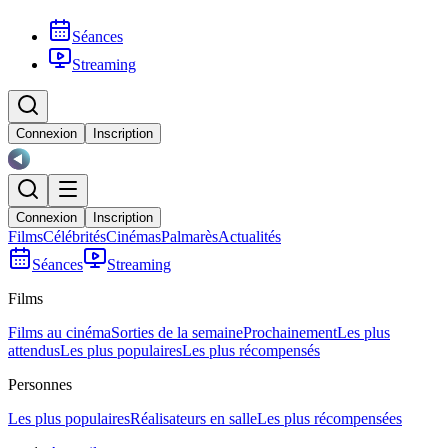
Séances
Streaming
Connexion
Inscription
Connexion
Inscription
Films
Célébrités
Cinémas
Palmarès
Actualités
Séances
Streaming
Films
Films au cinéma
Sorties de la semaine
Prochainement
Les plus
attendus
Les plus populaires
Les plus récompensés
Personnes
Les plus populaires
Réalisateurs en salle
Les plus récompensées