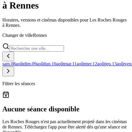
à Rennes
Horaires, versions et cinémas disponibles pour Les Roches Rouges
à Rennes.
Changer de ville
Rennes
sam.
08
août
dim.
09
août
lun.
10
août
mar.
11
août
mer.
12
août
jeu.
13
août
ven
Filtrer les séances
Aucune séance disponible
Les Roches Rouges n'est pas actuellement projeté dans les cinémas
de Rennes.
Téléchargez l'app pour être alerté dès qu'une séance est