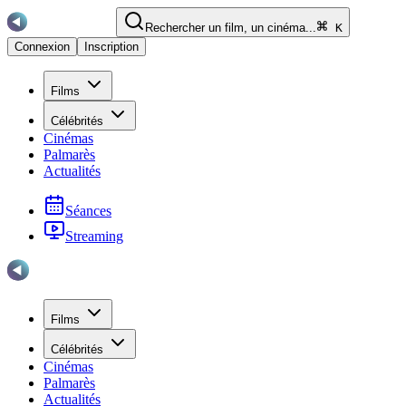
Rechercher un film, un cinéma...
K
Connexion
Inscription
Films
Célébrités
Cinémas
Palmarès
Actualités
Séances
Streaming
Films
Célébrités
Cinémas
Palmarès
Actualités