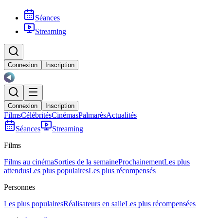
Séances
Streaming
Connexion
Inscription
Connexion
Inscription
Films
Célébrités
Cinémas
Palmarès
Actualités
Séances
Streaming
Films
Films au cinéma
Sorties de la semaine
Prochainement
Les plus
attendus
Les plus populaires
Les plus récompensés
Personnes
Les plus populaires
Réalisateurs en salle
Les plus récompensées