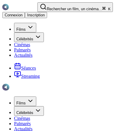
Rechercher un film, un cinéma...
K
Connexion
Inscription
Films
Célébrités
Cinémas
Palmarès
Actualités
Séances
Streaming
Films
Célébrités
Cinémas
Palmarès
Actualités