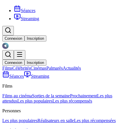
Séances
Streaming
Connexion
Inscription
Connexion
Inscription
Films
Célébrités
Cinémas
Palmarès
Actualités
Séances
Streaming
Films
Films au cinéma
Sorties de la semaine
Prochainement
Les plus
attendus
Les plus populaires
Les plus récompensés
Personnes
Les plus populaires
Réalisateurs en salle
Les plus récompensées