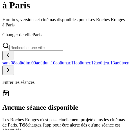
à Paris
Horaires, versions et cinémas disponibles pour Les Roches Rouges
à Paris.
Changer de ville
Paris
sam.
08
août
dim.
09
août
lun.
10
août
mar.
11
août
mer.
12
août
jeu.
13
août
ven
Filtrer les séances
Aucune séance disponible
Les Roches Rouges n'est pas actuellement projeté dans les cinémas
de Paris.
Téléchargez l'app pour être alerté dès qu'une séance est