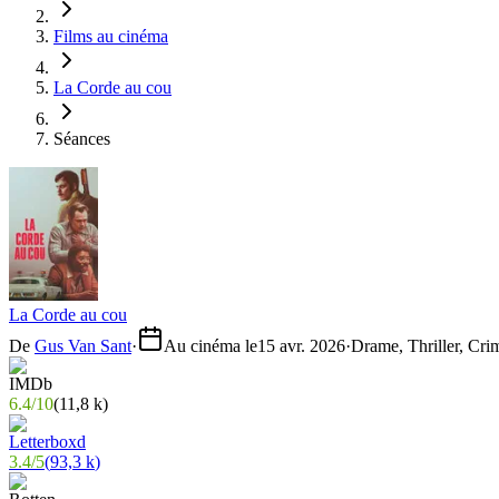
Films au cinéma
La Corde au cou
Séances
La Corde au cou
De
Gus Van Sant
·
Au cinéma le
15 avr. 2026
·
Drame, Thriller, Cri
6.4
/
10
(
11,8 k
)
3.4
/
5
(
93,3 k
)