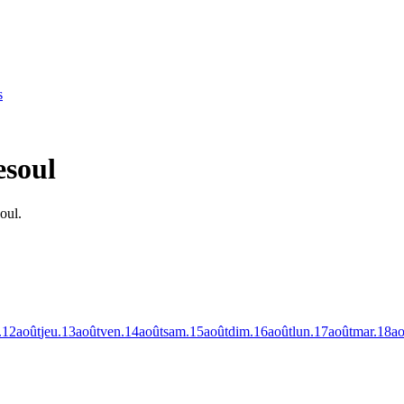
s
esoul
oul.
.
12
août
jeu.
13
août
ven.
14
août
sam.
15
août
dim.
16
août
lun.
17
août
mar.
18
ao