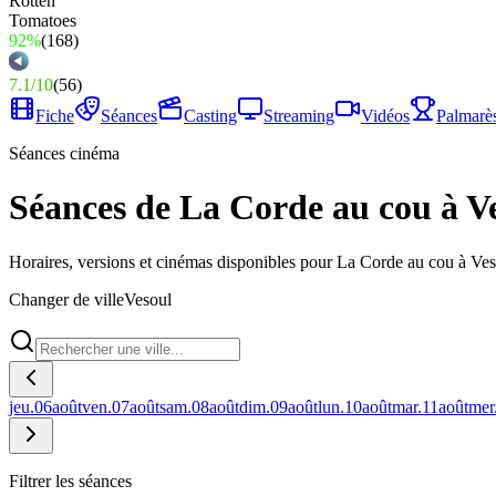
92%
(
168
)
7.1
/
10
(
56
)
Fiche
Séances
Casting
Streaming
Vidéos
Palmarè
Séances cinéma
Séances de La Corde au cou à V
Horaires, versions et cinémas disponibles pour La Corde au cou à Ves
Changer de ville
Vesoul
jeu.
06
août
ven.
07
août
sam.
08
août
dim.
09
août
lun.
10
août
mar.
11
août
mer
Filtrer les séances