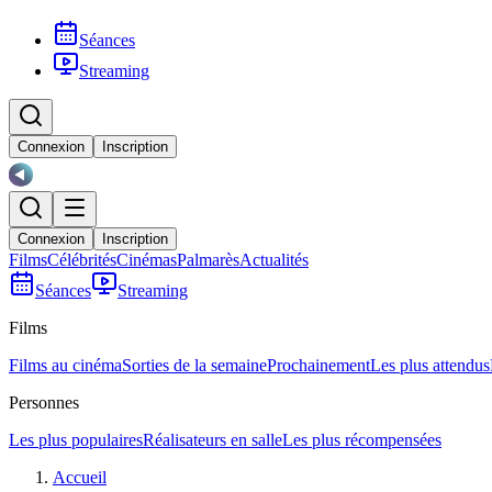
Séances
Streaming
Connexion
Inscription
Connexion
Inscription
Films
Célébrités
Cinémas
Palmarès
Actualités
Séances
Streaming
Films
Films au cinéma
Sorties de la semaine
Prochainement
Les plus attendus
Personnes
Les plus populaires
Réalisateurs en salle
Les plus récompensées
Accueil