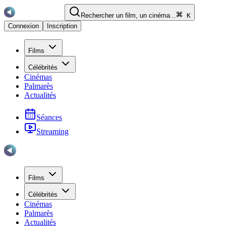
Rechercher un film, un cinéma...
K
Connexion
Inscription
Films
Célébrités
Cinémas
Palmarès
Actualités
Séances
Streaming
Films
Célébrités
Cinémas
Palmarès
Actualités