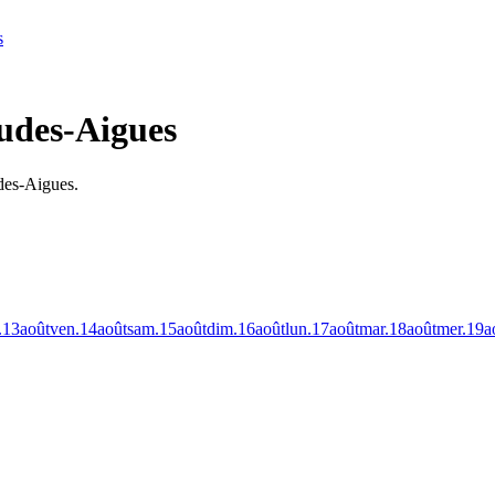
s
audes-Aigues
udes-Aigues.
.
13
août
ven.
14
août
sam.
15
août
dim.
16
août
lun.
17
août
mar.
18
août
mer.
19
a