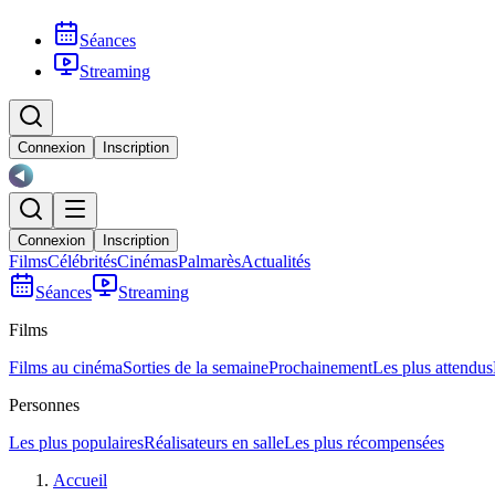
Séances
Streaming
Connexion
Inscription
Connexion
Inscription
Films
Célébrités
Cinémas
Palmarès
Actualités
Séances
Streaming
Films
Films au cinéma
Sorties de la semaine
Prochainement
Les plus attendus
Personnes
Les plus populaires
Réalisateurs en salle
Les plus récompensées
Accueil