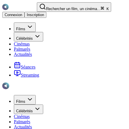
Rechercher un film, un cinéma...
K
Connexion
Inscription
Films
Célébrités
Cinémas
Palmarès
Actualités
Séances
Streaming
Films
Célébrités
Cinémas
Palmarès
Actualités