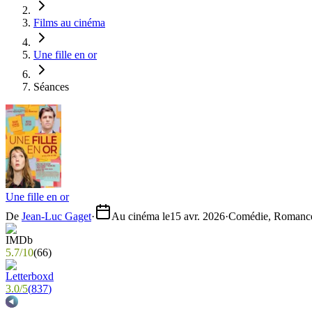
Films au cinéma
Une fille en or
Séances
Une fille en or
De
Jean-Luc Gaget
·
Au cinéma le
15 avr. 2026
·
Comédie, Romanc
5.7
/
10
(
66
)
3.0
/
5
(
837
)