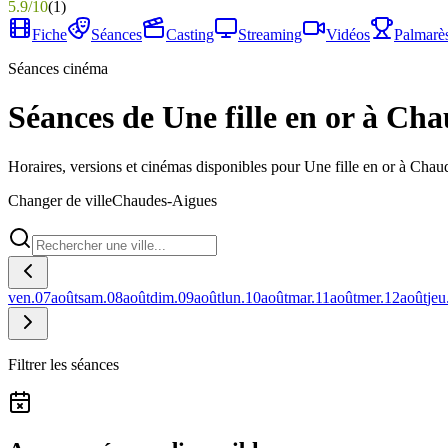
5.9
/
10
(
1
)
Fiche
Séances
Casting
Streaming
Vidéos
Palmarè
Séances cinéma
Séances de Une fille en or à Ch
Horaires, versions et cinémas disponibles pour Une fille en or à Cha
Changer de ville
Chaudes-Aigues
ven.
07
août
sam.
08
août
dim.
09
août
lun.
10
août
mar.
11
août
mer.
12
août
jeu
Filtrer les séances