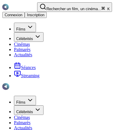
Rechercher un film, un cinéma...
K
Connexion
Inscription
Films
Célébrités
Cinémas
Palmarès
Actualités
Séances
Streaming
Films
Célébrités
Cinémas
Palmarès
Actualités