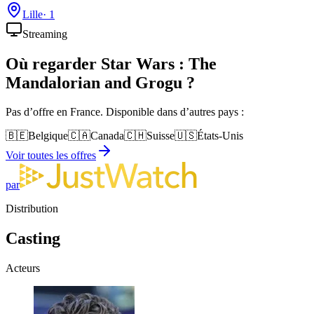
Lille
·
1
Streaming
Où regarder
Star Wars : The
Mandalorian and Grogu
?
Pas d’offre en France. Disponible dans d’autres pays :
🇧🇪
Belgique
🇨🇦
Canada
🇨🇭
Suisse
🇺🇸
États-Unis
Voir toutes les offres
par
Distribution
Casting
Acteurs