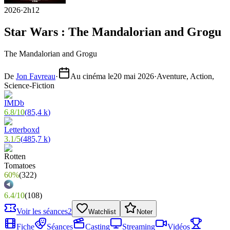
2026
·
2h12
Star Wars : The Mandalorian and Grogu
The Mandalorian and Grogu
De
Jon Favreau
·
Au cinéma le
20 mai 2026
·
Aventure, Action,
Science-Fiction
6.8
/
10
(
85,4 k
)
3.1
/
5
(
485,7 k
)
60%
(
322
)
6.4
/
10
(
108
)
Voir les séances
2
Watchlist
Noter
Fiche
Séances
Casting
Streaming
Vidéos