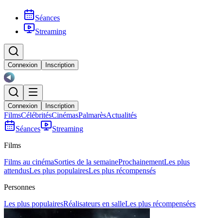
Séances
Streaming
Connexion
Inscription
Connexion
Inscription
Films
Célébrités
Cinémas
Palmarès
Actualités
Séances
Streaming
Films
Films au cinéma
Sorties de la semaine
Prochainement
Les plus
attendus
Les plus populaires
Les plus récompensés
Personnes
Les plus populaires
Réalisateurs en salle
Les plus récompensées