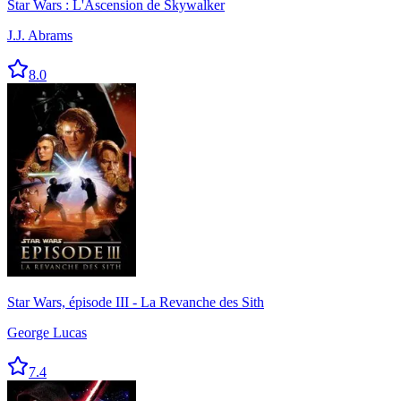
Star Wars : L'Ascension de Skywalker
J.J. Abrams
8.0
Star Wars, épisode III - La Revanche des Sith
George Lucas
7.4