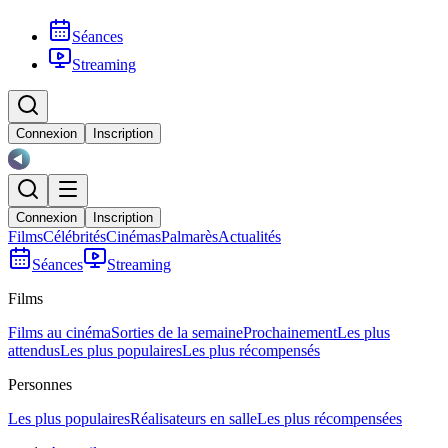
Séances
Streaming
Connexion
Inscription
Connexion
Inscription
Films
Célébrités
Cinémas
Palmarès
Actualités
Séances
Streaming
Films
Films au cinéma
Sorties de la semaine
Prochainement
Les plus
attendus
Les plus populaires
Les plus récompensés
Personnes
Les plus populaires
Réalisateurs en salle
Les plus récompensées