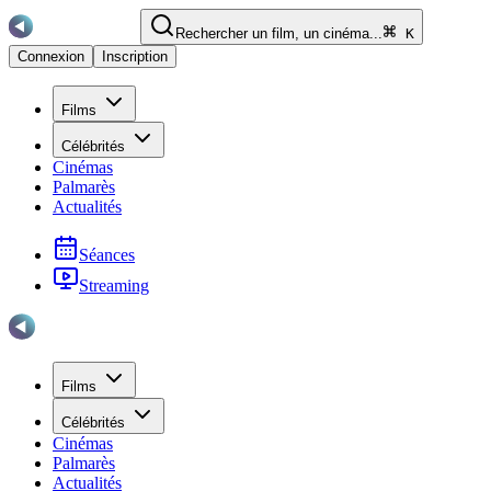
Rechercher un film, un cinéma...
K
Connexion
Inscription
Films
Célébrités
Cinémas
Palmarès
Actualités
Séances
Streaming
Films
Célébrités
Cinémas
Palmarès
Actualités