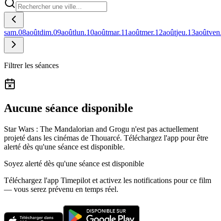
sam.
08
août
dim.
09
août
lun.
10
août
mar.
11
août
mer.
12
août
jeu.
13
août
ven
Filtrer les séances
Aucune séance disponible
Star Wars : The Mandalorian and Grogu n'est pas actuellement
projeté dans les cinémas de Thouarcé.
Téléchargez l'app pour être
alerté dès qu'une séance est disponible.
Soyez alerté dès qu'une séance est disponible
Téléchargez l'app Timepilot et activez les notifications pour ce film
— vous serez prévenu en temps réel.