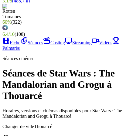
3.1
/
5
(
485,7 k
)
60%
(
322
)
6.4
/
10
(
108
)
Fiche
Séances
Casting
Streaming
Vidéos
Palmarès
Séances cinéma
Séances de Star Wars : The
Mandalorian and Grogu à
Thouarcé
Horaires, versions et cinémas disponibles pour Star Wars : The
Mandalorian and Grogu à Thouarcé.
Changer de ville
Thouarcé