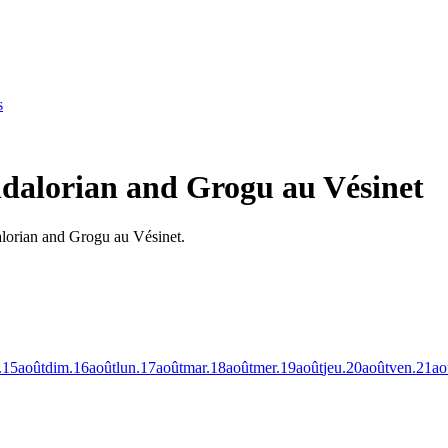
s
dalorian and Grogu au Vésinet
alorian and Grogu au Vésinet.
.
15
août
dim.
16
août
lun.
17
août
mar.
18
août
mer.
19
août
jeu.
20
août
ven.
21
ao