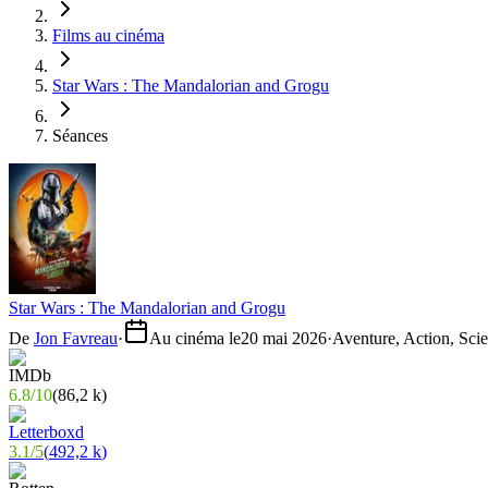
Films au cinéma
Star Wars : The Mandalorian and Grogu
Séances
Star Wars : The Mandalorian and Grogu
De
Jon Favreau
·
Au cinéma le
20 mai 2026
·
Aventure, Action, Scie
6.8
/
10
(
86,2 k
)
3.1
/
5
(
492,2 k
)