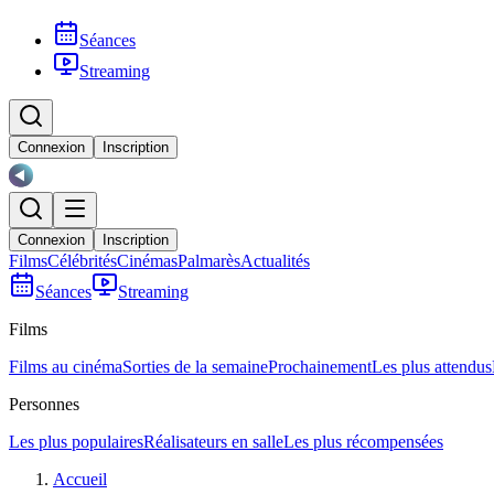
Séances
Streaming
Connexion
Inscription
Connexion
Inscription
Films
Célébrités
Cinémas
Palmarès
Actualités
Séances
Streaming
Films
Films au cinéma
Sorties de la semaine
Prochainement
Les plus attendus
Personnes
Les plus populaires
Réalisateurs en salle
Les plus récompensées
Accueil