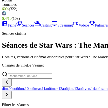
60%
(
322
)
6.4
/
10
(
108
)
Fiche
Séances
Casting
Streaming
Vidéos
Palmarè
Séances cinéma
Séances de Star Wars : The Man
Horaires, versions et cinémas disponibles pour Star Wars : The Mand
Changer de ville
Le Vésinet
dim.
09
août
lun.
10
août
mar.
11
août
mer.
12
août
jeu.
13
août
ven.
14
août
sam
Filtrer les séances