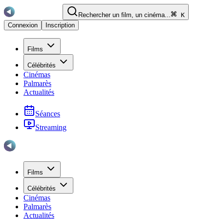
Rechercher un film, un cinéma...
K
Connexion
Inscription
Films
Célébrités
Cinémas
Palmarès
Actualités
Séances
Streaming
Films
Célébrités
Cinémas
Palmarès
Actualités