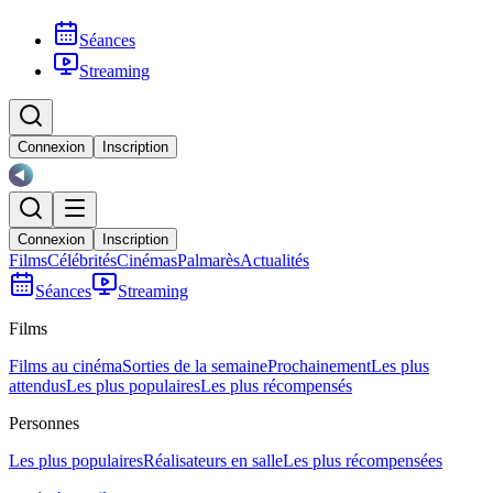
Séances
Streaming
Connexion
Inscription
Connexion
Inscription
Films
Célébrités
Cinémas
Palmarès
Actualités
Séances
Streaming
Films
Films au cinéma
Sorties de la semaine
Prochainement
Les plus
attendus
Les plus populaires
Les plus récompensés
Personnes
Les plus populaires
Réalisateurs en salle
Les plus récompensées