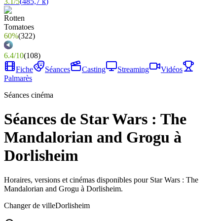
3.1
/
5
(
485,7 k
)
60%
(
322
)
6.4
/
10
(
108
)
Fiche
Séances
Casting
Streaming
Vidéos
Palmarès
Séances cinéma
Séances de Star Wars : The
Mandalorian and Grogu à
Dorlisheim
Horaires, versions et cinémas disponibles pour Star Wars : The
Mandalorian and Grogu à Dorlisheim.
Changer de ville
Dorlisheim