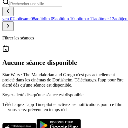
ven.
07
août
sam.
08
août
dim.
09
août
lun.
10
août
mar.
11
août
mer.
12
août
jeu
Filtrer les séances
Aucune séance disponible
Star Wars : The Mandalorian and Grogu n'est pas actuellement
projeté dans les cinémas de Dorlisheim.
Téléchargez l'app pour être
alerté dès qu'une séance est disponible.
Soyez alerté dès qu'une séance est disponible
Téléchargez l'app Timepilot et activez les notifications pour ce film
— vous serez prévenu en temps réel.