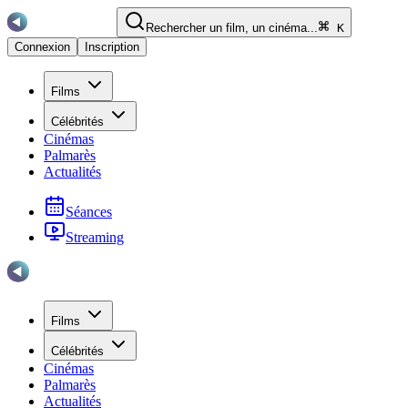
Rechercher un film, un cinéma...
K
Connexion
Inscription
Films
Célébrités
Cinémas
Palmarès
Actualités
Séances
Streaming
Films
Célébrités
Cinémas
Palmarès
Actualités