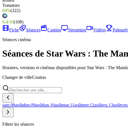
60%
(
322
)
6.4
/
10
(
108
)
Fiche
Séances
Casting
Streaming
Vidéos
Palmarè
Séances cinéma
Séances de Star Wars : The Ma
Horaires, versions et cinémas disponibles pour Star Wars : The Mand
Changer de ville
Coutras
sam.
08
août
dim.
09
août
lun.
10
août
mar.
11
août
mer.
12
août
jeu.
13
août
ven
Filtrer les séances