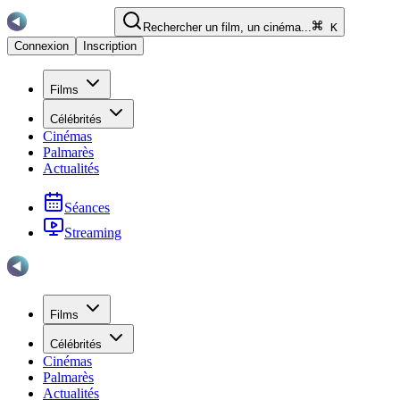
Rechercher un film, un cinéma...
K
Connexion
Inscription
Films
Célébrités
Cinémas
Palmarès
Actualités
Séances
Streaming
Films
Célébrités
Cinémas
Palmarès
Actualités