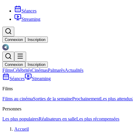
Séances
Streaming
Connexion
Inscription
Connexion
Inscription
Films
Célébrités
Cinémas
Palmarès
Actualités
Séances
Streaming
Films
Films au cinéma
Sorties de la semaine
Prochainement
Les plus attendus
Personnes
Les plus populaires
Réalisateurs en salle
Les plus récompensées
Accueil