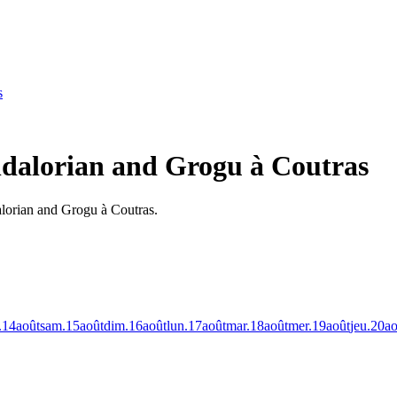
s
ndalorian and Grogu à Coutras
alorian and Grogu à Coutras.
.
14
août
sam.
15
août
dim.
16
août
lun.
17
août
mar.
18
août
mer.
19
août
jeu.
20
ao