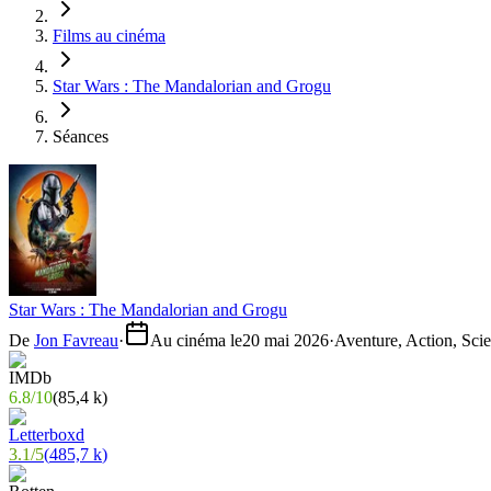
Films au cinéma
Star Wars : The Mandalorian and Grogu
Séances
Star Wars : The Mandalorian and Grogu
De
Jon Favreau
·
Au cinéma le
20 mai 2026
·
Aventure, Action, Scie
6.8
/
10
(
85,4 k
)
3.1
/
5
(
485,7 k
)