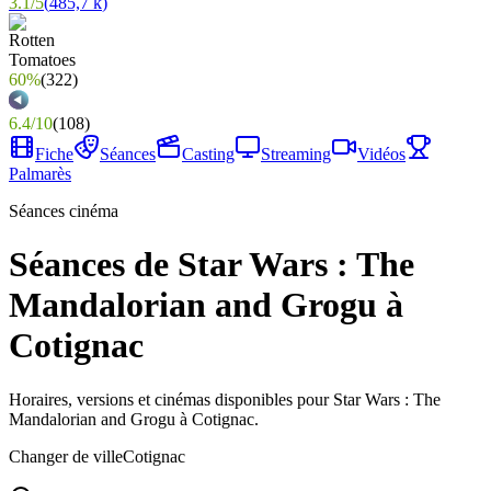
3.1
/
5
(
485,7 k
)
60%
(
322
)
6.4
/
10
(
108
)
Fiche
Séances
Casting
Streaming
Vidéos
Palmarès
Séances cinéma
Séances de Star Wars : The
Mandalorian and Grogu à
Cotignac
Horaires, versions et cinémas disponibles pour Star Wars : The
Mandalorian and Grogu à Cotignac.
Changer de ville
Cotignac