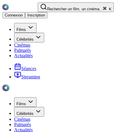
Rechercher un film, un cinéma...
K
Connexion
Inscription
Films
Célébrités
Cinémas
Palmarès
Actualités
Séances
Streaming
Films
Célébrités
Cinémas
Palmarès
Actualités