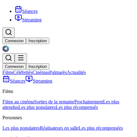
Séances
Streaming
Connexion
Inscription
Connexion
Inscription
Films
Célébrités
Cinémas
Palmarès
Actualités
Séances
Streaming
Films
Films au cinéma
Sorties de la semaine
Prochainement
Les plus
attendus
Les plus populaires
Les plus récompensés
Personnes
Les plus populaires
Réalisateurs en salle
Les plus récompensées