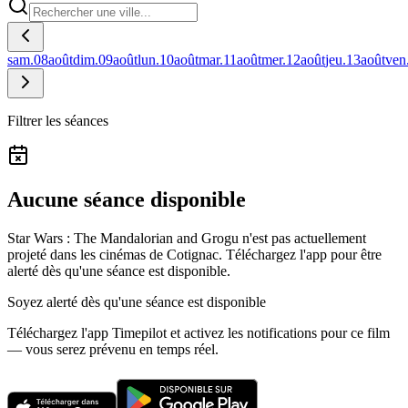
sam.
08
août
dim.
09
août
lun.
10
août
mar.
11
août
mer.
12
août
jeu.
13
août
ven
Filtrer les séances
Aucune séance disponible
Star Wars : The Mandalorian and Grogu n'est pas actuellement
projeté dans les cinémas de Cotignac.
Téléchargez l'app pour être
alerté dès qu'une séance est disponible.
Soyez alerté dès qu'une séance est disponible
Téléchargez l'app Timepilot et activez les notifications pour ce film
— vous serez prévenu en temps réel.