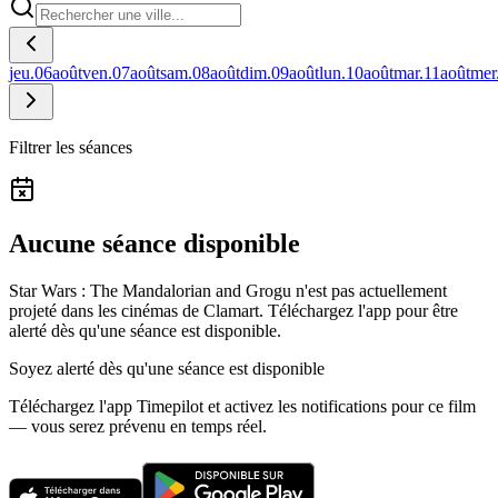
jeu.
06
août
ven.
07
août
sam.
08
août
dim.
09
août
lun.
10
août
mar.
11
août
mer
Filtrer les séances
Aucune séance disponible
Star Wars : The Mandalorian and Grogu n'est pas actuellement
projeté dans les cinémas de Clamart.
Téléchargez l'app pour être
alerté dès qu'une séance est disponible.
Soyez alerté dès qu'une séance est disponible
Téléchargez l'app Timepilot et activez les notifications pour ce film
— vous serez prévenu en temps réel.