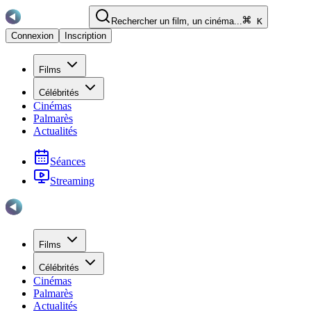
Rechercher un film, un cinéma...
K
Connexion
Inscription
Films
Célébrités
Cinémas
Palmarès
Actualités
Séances
Streaming
Films
Célébrités
Cinémas
Palmarès
Actualités