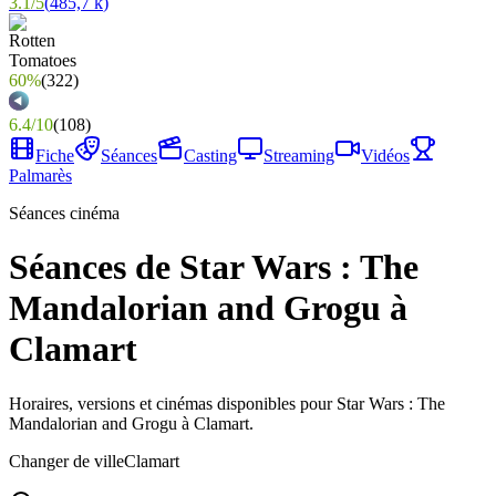
3.1
/
5
(
485,7 k
)
60%
(
322
)
6.4
/
10
(
108
)
Fiche
Séances
Casting
Streaming
Vidéos
Palmarès
Séances cinéma
Séances de Star Wars : The
Mandalorian and Grogu à
Clamart
Horaires, versions et cinémas disponibles pour Star Wars : The
Mandalorian and Grogu à Clamart.
Changer de ville
Clamart