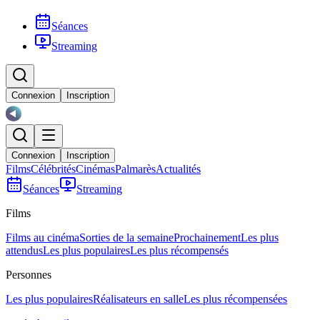
Séances
Streaming
Connexion
Inscription
Connexion
Inscription
Films
Célébrités
Cinémas
Palmarès
Actualités
Séances
Streaming
Films
Films au cinéma
Sorties de la semaine
Prochainement
Les plus
attendus
Les plus populaires
Les plus récompensés
Personnes
Les plus populaires
Réalisateurs en salle
Les plus récompensées