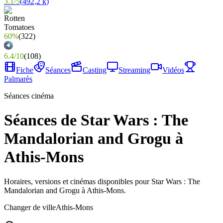
3.1
/
5
(
492,2 k
)
60%
(
322
)
6.4
/
10
(
108
)
Fiche
Séances
Casting
Streaming
Vidéos
Palmarès
Séances cinéma
Séances de Star Wars : The
Mandalorian and Grogu à
Athis-Mons
Horaires, versions et cinémas disponibles pour Star Wars : The
Mandalorian and Grogu à Athis-Mons.
Changer de ville
Athis-Mons