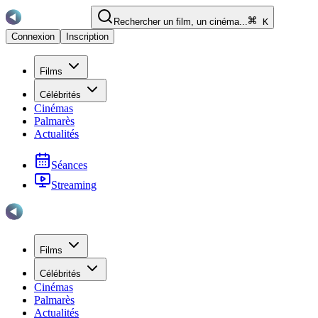
Rechercher un film, un cinéma...
K
Connexion
Inscription
Films
Célébrités
Cinémas
Palmarès
Actualités
Séances
Streaming
Films
Célébrités
Cinémas
Palmarès
Actualités