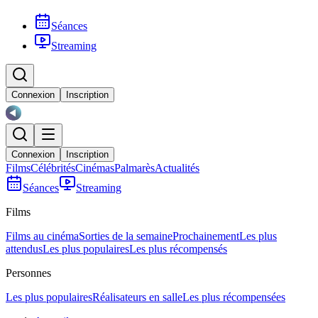
Séances
Streaming
Connexion
Inscription
Connexion
Inscription
Films
Célébrités
Cinémas
Palmarès
Actualités
Séances
Streaming
Films
Films au cinéma
Sorties de la semaine
Prochainement
Les plus
attendus
Les plus populaires
Les plus récompensés
Personnes
Les plus populaires
Réalisateurs en salle
Les plus récompensées