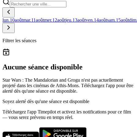
lun.
10
août
mar.
11
août
mer.
12
août
jeu.
13
août
ven.
14
août
sam.
15
août
dim
Filtrer les séances
Aucune séance disponible
Star Wars : The Mandalorian and Grogu n'est pas actuellement
projeté dans les cinémas de Athis-Mons.
Téléchargez l'app pour être
alerté dès qu'une séance est disponible.
Soyez alerté dès qu'une séance est disponible
Téléchargez l'app Timepilot et activez les notifications pour ce film
— vous serez prévenu en temps réel.