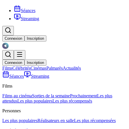
Séances
Streaming
Connexion
Inscription
Connexion
Inscription
Films
Célébrités
Cinémas
Palmarès
Actualités
Séances
Streaming
Films
Films au cinéma
Sorties de la semaine
Prochainement
Les plus
attendus
Les plus populaires
Les plus récompensés
Personnes
Les plus populaires
Réalisateurs en salle
Les plus récompensées