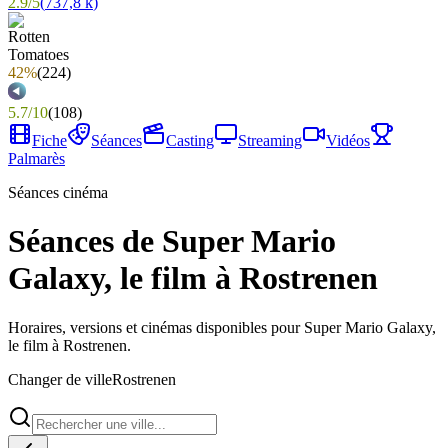
2.9
/
5
(
737,8 k
)
42%
(
224
)
5.7
/
10
(
108
)
Fiche
Séances
Casting
Streaming
Vidéos
Palmarès
Séances cinéma
Séances de Super Mario
Galaxy, le film à Rostrenen
Horaires, versions et cinémas disponibles pour Super Mario Galaxy,
le film à Rostrenen.
Changer de ville
Rostrenen