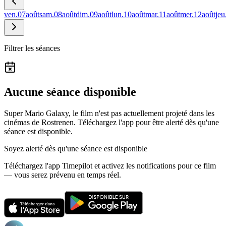
ven.
07
août
sam.
08
août
dim.
09
août
lun.
10
août
mar.
11
août
mer.
12
août
jeu
Filtrer les séances
Aucune séance disponible
Super Mario Galaxy, le film n'est pas actuellement projeté dans les
cinémas de Rostrenen.
Téléchargez l'app pour être alerté dès qu'une
séance est disponible.
Soyez alerté dès qu'une séance est disponible
Téléchargez l'app Timepilot et activez les notifications pour ce film
— vous serez prévenu en temps réel.