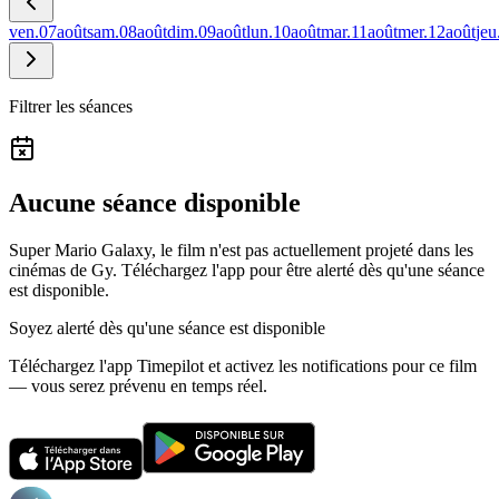
ven.
07
août
sam.
08
août
dim.
09
août
lun.
10
août
mar.
11
août
mer.
12
août
jeu
Filtrer les séances
Aucune séance disponible
Super Mario Galaxy, le film n'est pas actuellement projeté dans les
cinémas de Gy.
Téléchargez l'app pour être alerté dès qu'une séance
est disponible.
Soyez alerté dès qu'une séance est disponible
Téléchargez l'app Timepilot et activez les notifications pour ce film
— vous serez prévenu en temps réel.