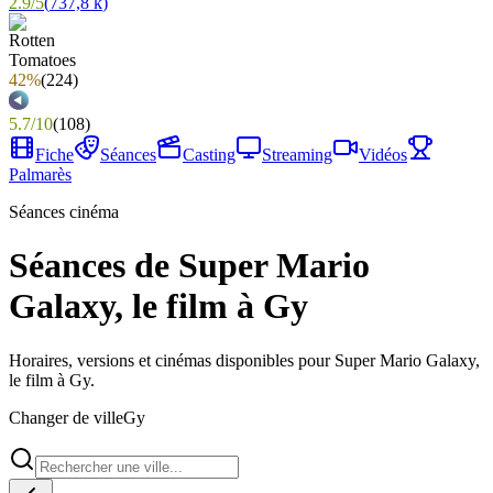
2.9
/
5
(
737,8 k
)
42%
(
224
)
5.7
/
10
(
108
)
Fiche
Séances
Casting
Streaming
Vidéos
Palmarès
Séances cinéma
Séances de Super Mario
Galaxy, le film à Gy
Horaires, versions et cinémas disponibles pour Super Mario Galaxy,
le film à Gy.
Changer de ville
Gy