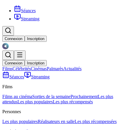
Séances
Streaming
Connexion
Inscription
Connexion
Inscription
Films
Célébrités
Cinémas
Palmarès
Actualités
Séances
Streaming
Films
Films au cinéma
Sorties de la semaine
Prochainement
Les plus
attendus
Les plus populaires
Les plus récompensés
Personnes
Les plus populaires
Réalisateurs en salle
Les plus récompensées