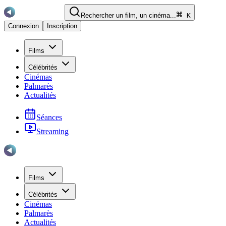
Rechercher un film, un cinéma...
K
Connexion
Inscription
Films
Célébrités
Cinémas
Palmarès
Actualités
Séances
Streaming
Films
Célébrités
Cinémas
Palmarès
Actualités