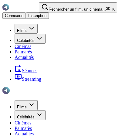
Rechercher un film, un cinéma...
K
Connexion
Inscription
Films
Célébrités
Cinémas
Palmarès
Actualités
Séances
Streaming
Films
Célébrités
Cinémas
Palmarès
Actualités