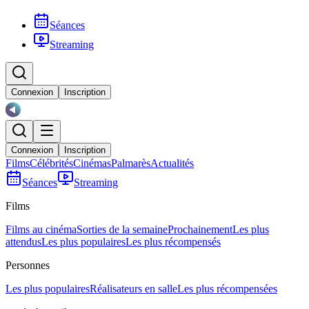
Séances
Streaming
Connexion
Inscription
Connexion
Inscription
Films
Célébrités
Cinémas
Palmarès
Actualités
Séances
Streaming
Films
Films au cinéma
Sorties de la semaine
Prochainement
Les plus
attendus
Les plus populaires
Les plus récompensés
Personnes
Les plus populaires
Réalisateurs en salle
Les plus récompensées