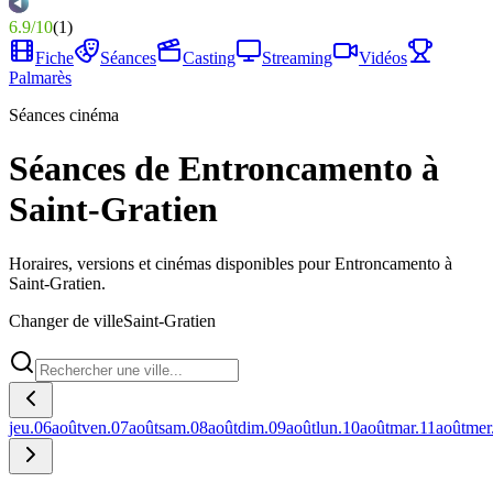
6.9
/
10
(
1
)
Fiche
Séances
Casting
Streaming
Vidéos
Palmarès
Séances cinéma
Séances de Entroncamento à
Saint-Gratien
Horaires, versions et cinémas disponibles pour Entroncamento à
Saint-Gratien.
Changer de ville
Saint-Gratien
jeu.
06
août
ven.
07
août
sam.
08
août
dim.
09
août
lun.
10
août
mar.
11
août
mer