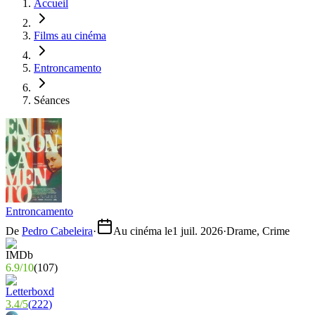
Accueil
Films au cinéma
Entroncamento
Séances
Entroncamento
De
Pedro Cabeleira
·
Au cinéma le
1 juil. 2026
·
Drame, Crime
6.9
/
10
(
107
)
3.4
/
5
(
222
)