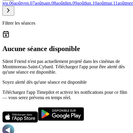
jeu.
06
août
ven.
07
août
sam.
08
août
dim.
09
août
lun.
10
août
mar.
11
août
mer
Filtrer les séances
Aucune séance disponible
Silent Friend n'est pas actuellement projeté dans les cinémas de
Montmoreau-Saint-Cybard.
Téléchargez l'app pour être alerté dès
qu'une séance est disponible.
Soyez alerté dès qu'une séance est disponible
Téléchargez l'app Timepilot et activez les notifications pour ce film
— vous serez prévenu en temps réel.