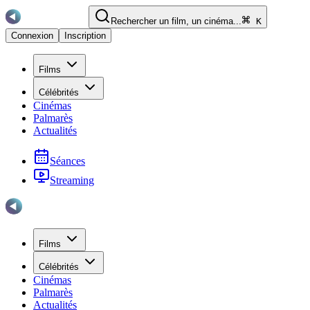
Rechercher un film, un cinéma...
K
Connexion
Inscription
Films
Célébrités
Cinémas
Palmarès
Actualités
Séances
Streaming
Films
Célébrités
Cinémas
Palmarès
Actualités