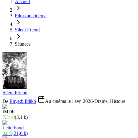
Accueil
Films au cinéma
Silent Friend
Séances
Silent Friend
De
Enyedi Ildikó
·
Au cinéma le
1 avr. 2026
·
Drame, Histoire
7.3
/
10
(
3,1 k
)
3.8
/
5
(
21,6 k
)