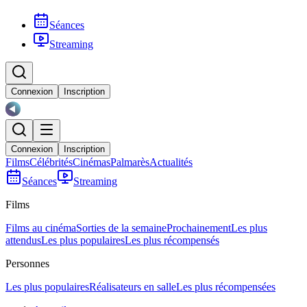
Séances
Streaming
Connexion
Inscription
Connexion
Inscription
Films
Célébrités
Cinémas
Palmarès
Actualités
Séances
Streaming
Films
Films au cinéma
Sorties de la semaine
Prochainement
Les plus
attendus
Les plus populaires
Les plus récompensés
Personnes
Les plus populaires
Réalisateurs en salle
Les plus récompensées