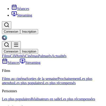
Séances
Streaming
Connexion
Inscription
Connexion
Inscription
Films
Célébrités
Cinémas
Palmarès
Actualités
Séances
Streaming
Films
Films au cinéma
Sorties de la semaine
Prochainement
Les plus
attendus
Les plus populaires
Les plus récompensés
Personnes
Les plus populaires
Réalisateurs en salle
Les plus récompensées