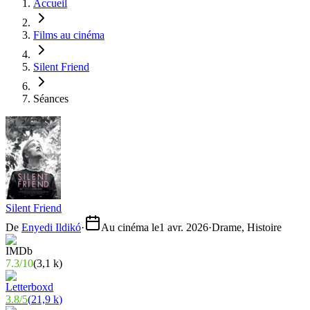
Accueil
Films au cinéma
Silent Friend
Séances
Silent Friend
De
Enyedi Ildikó
·
Au cinéma le
1 avr. 2026
·
Drame, Histoire
7.3
/
10
(
3,1 k
)
3.8
/
5
(
21,9 k
)