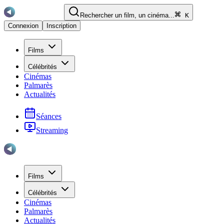
Rechercher un film, un cinéma...
K
Connexion
Inscription
Films
Célébrités
Cinémas
Palmarès
Actualités
Séances
Streaming
Films
Célébrités
Cinémas
Palmarès
Actualités