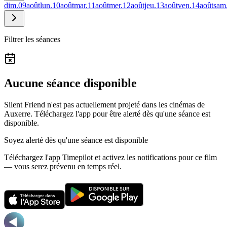
dim.
09
août
lun.
10
août
mar.
11
août
mer.
12
août
jeu.
13
août
ven.
14
août
sam
Filtrer les séances
Aucune séance disponible
Silent Friend n'est pas actuellement projeté dans les cinémas de
Auxerre.
Téléchargez l'app pour être alerté dès qu'une séance est
disponible.
Soyez alerté dès qu'une séance est disponible
Téléchargez l'app Timepilot et activez les notifications pour ce film
— vous serez prévenu en temps réel.