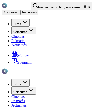
Rechercher un film, un cinéma...
K
Connexion
Inscription
Films
Célébrités
Cinémas
Palmarès
Actualités
Séances
Streaming
Films
Célébrités
Cinémas
Palmarès
Actualités