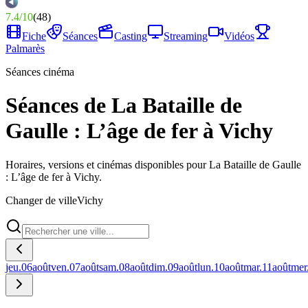
7.4
/
10
(
48
)
Fiche
Séances
Casting
Streaming
Vidéos
Palmarès
Séances cinéma
Séances de La Bataille de
Gaulle : L’âge de fer à Vichy
Horaires, versions et cinémas disponibles pour La Bataille de Gaulle
: L’âge de fer à Vichy.
Changer de ville
Vichy
jeu.
06
août
ven.
07
août
sam.
08
août
dim.
09
août
lun.
10
août
mar.
11
août
mer