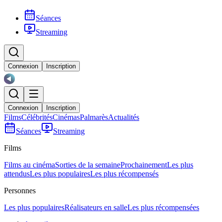
Séances
Streaming
Connexion
Inscription
Connexion
Inscription
Films
Célébrités
Cinémas
Palmarès
Actualités
Séances
Streaming
Films
Films au cinéma
Sorties de la semaine
Prochainement
Les plus
attendus
Les plus populaires
Les plus récompensés
Personnes
Les plus populaires
Réalisateurs en salle
Les plus récompensées