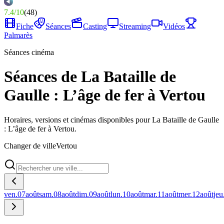
7.4
/
10
(
48
)
Fiche
Séances
Casting
Streaming
Vidéos
Palmarès
Séances cinéma
Séances de La Bataille de
Gaulle : L’âge de fer à Vertou
Horaires, versions et cinémas disponibles pour La Bataille de Gaulle
: L’âge de fer à Vertou.
Changer de ville
Vertou
ven.
07
août
sam.
08
août
dim.
09
août
lun.
10
août
mar.
11
août
mer.
12
août
jeu