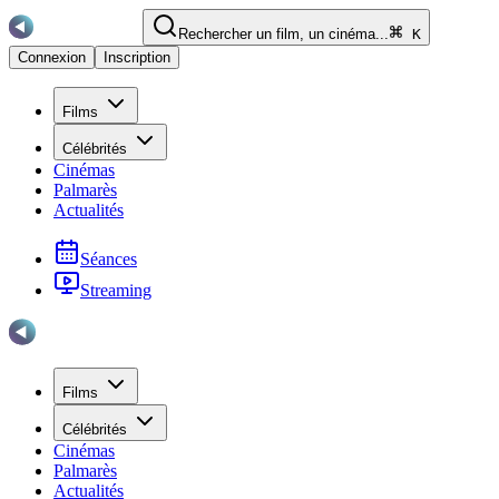
Rechercher un film, un cinéma...
K
Connexion
Inscription
Films
Célébrités
Cinémas
Palmarès
Actualités
Séances
Streaming
Films
Célébrités
Cinémas
Palmarès
Actualités