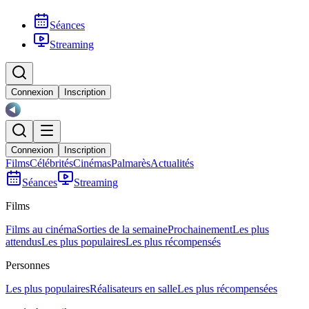
Séances
Streaming
Connexion
Inscription
Connexion
Inscription
Films
Célébrités
Cinémas
Palmarès
Actualités
Séances
Streaming
Films
Films au cinéma
Sorties de la semaine
Prochainement
Les plus
attendus
Les plus populaires
Les plus récompensés
Personnes
Les plus populaires
Réalisateurs en salle
Les plus récompensées