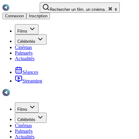
Rechercher un film, un cinéma...
K
Connexion
Inscription
Films
Célébrités
Cinémas
Palmarès
Actualités
Séances
Streaming
Films
Célébrités
Cinémas
Palmarès
Actualités