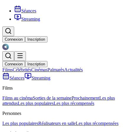
Séances
Streaming
Connexion
Inscription
Connexion
Inscription
Films
Célébrités
Cinémas
Palmarès
Actualités
Séances
Streaming
Films
Films au cinéma
Sorties de la semaine
Prochainement
Les plus
attendus
Les plus populaires
Les plus récompensés
Personnes
Les plus populaires
Réalisateurs en salle
Les plus récompensées