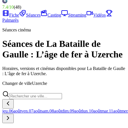
7.4
/
10
(
48
)
Fiche
Séances
Casting
Streaming
Vidéos
Palmarès
Séances cinéma
Séances de La Bataille de
Gaulle : L’âge de fer à Uzerche
Horaires, versions et cinémas disponibles pour La Bataille de Gaulle
: L’âge de fer à Uzerche.
Changer de ville
Uzerche
jeu.
06
août
ven.
07
août
sam.
08
août
dim.
09
août
lun.
10
août
mar.
11
août
mer