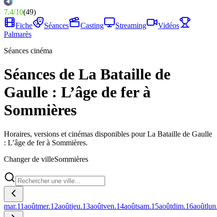
7.4
/
10
(
49
)
Fiche
Séances
Casting
Streaming
Vidéos
Palmarès
Séances cinéma
Séances de La Bataille de
Gaulle : L’âge de fer à
Sommières
Horaires, versions et cinémas disponibles pour La Bataille de Gaulle
: L’âge de fer à Sommières.
Changer de ville
Sommières
mar.
11
août
mer.
12
août
jeu.
13
août
ven.
14
août
sam.
15
août
dim.
16
août
lun