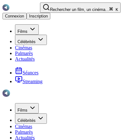
Rechercher un film, un cinéma...
K
Connexion
Inscription
Films
Célébrités
Cinémas
Palmarès
Actualités
Séances
Streaming
Films
Célébrités
Cinémas
Palmarès
Actualités