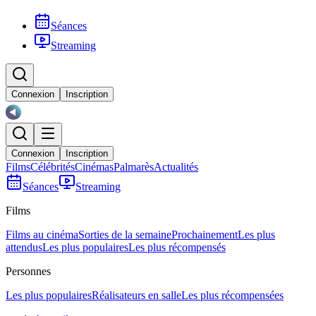
Séances
Streaming
Connexion
Inscription
Connexion
Inscription
Films
Célébrités
Cinémas
Palmarès
Actualités
Séances
Streaming
Films
Films au cinéma
Sorties de la semaine
Prochainement
Les plus
attendus
Les plus populaires
Les plus récompensés
Personnes
Les plus populaires
Réalisateurs en salle
Les plus récompensées