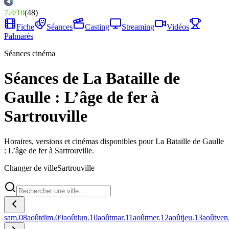
7.4
/
10
(
48
)
Fiche
Séances
Casting
Streaming
Vidéos
Palmarès
Séances cinéma
Séances de La Bataille de
Gaulle : L’âge de fer à
Sartrouville
Horaires, versions et cinémas disponibles pour La Bataille de Gaulle
: L’âge de fer à Sartrouville.
Changer de ville
Sartrouville
sam.
08
août
dim.
09
août
lun.
10
août
mar.
11
août
mer.
12
août
jeu.
13
août
ven