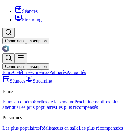
Séances
Streaming
Connexion
Inscription
Connexion
Inscription
Films
Célébrités
Cinémas
Palmarès
Actualités
Séances
Streaming
Films
Films au cinéma
Sorties de la semaine
Prochainement
Les plus
attendus
Les plus populaires
Les plus récompensés
Personnes
Les plus populaires
Réalisateurs en salle
Les plus récompensées