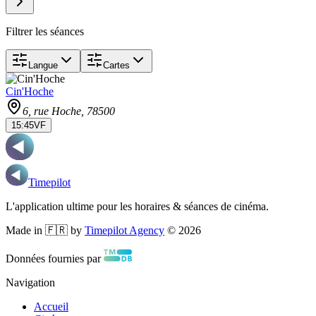
Filtrer les séances
Langue
Cartes
Cin'Hoche
6, rue Hoche
, 78500
15:45
VF
Timepilot
L'application ultime pour les horaires & séances de cinéma.
Made in 🇫🇷 by
Timepilot Agency
©
2026
Données fournies par
Navigation
Accueil