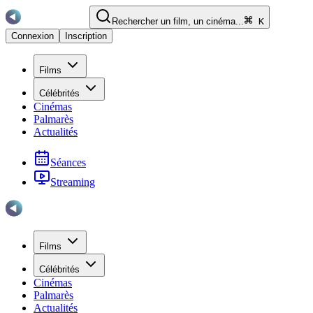
Rechercher un film, un cinéma...
K
Connexion
Inscription
Films
Célébrités
Cinémas
Palmarès
Actualités
Séances
Streaming
Films
Célébrités
Cinémas
Palmarès
Actualités