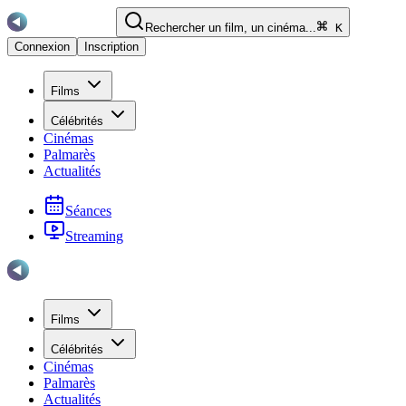
Rechercher un film, un cinéma...
K
Connexion
Inscription
Films
Célébrités
Cinémas
Palmarès
Actualités
Séances
Streaming
Films
Célébrités
Cinémas
Palmarès
Actualités