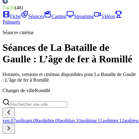
7.4
/
10
(
48
)
Fiche
Séances
Casting
Streaming
Vidéos
Palmarès
Séances cinéma
Séances de La Bataille de
Gaulle : L’âge de fer à Romillé
Horaires, versions et cinémas disponibles pour La Bataille de Gaulle
: L’âge de fer à Romillé.
Changer de ville
Romillé
ven.
07
août
sam.
08
août
dim.
09
août
lun.
10
août
mar.
11
août
mer.
12
août
jeu