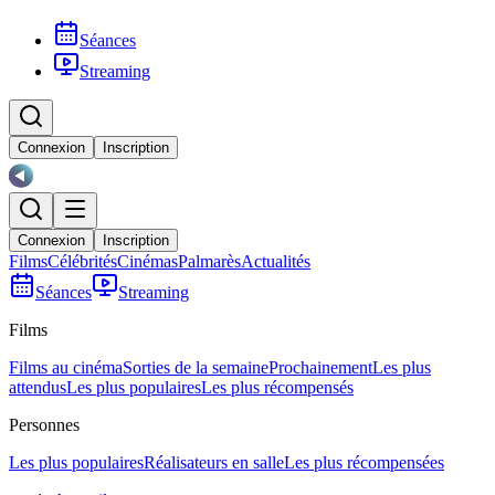
Séances
Streaming
Connexion
Inscription
Connexion
Inscription
Films
Célébrités
Cinémas
Palmarès
Actualités
Séances
Streaming
Films
Films au cinéma
Sorties de la semaine
Prochainement
Les plus
attendus
Les plus populaires
Les plus récompensés
Personnes
Les plus populaires
Réalisateurs en salle
Les plus récompensées