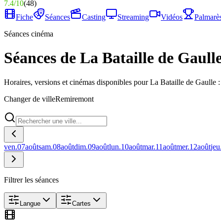
7.4
/
10
(
48
)
Fiche
Séances
Casting
Streaming
Vidéos
Palmarè
Séances cinéma
Séances de La Bataille de Gaull
Horaires, versions et cinémas disponibles pour La Bataille de Gaulle 
Changer de ville
Remiremont
ven.
07
août
sam.
08
août
dim.
09
août
lun.
10
août
mar.
11
août
mer.
12
août
jeu
Filtrer les séances
Langue
Cartes