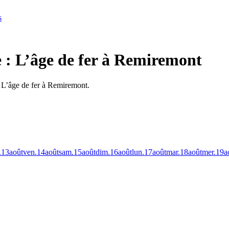
s
e : L’âge de fer à Remiremont
: L’âge de fer à Remiremont.
.
13
août
ven.
14
août
sam.
15
août
dim.
16
août
lun.
17
août
mar.
18
août
mer.
19
a