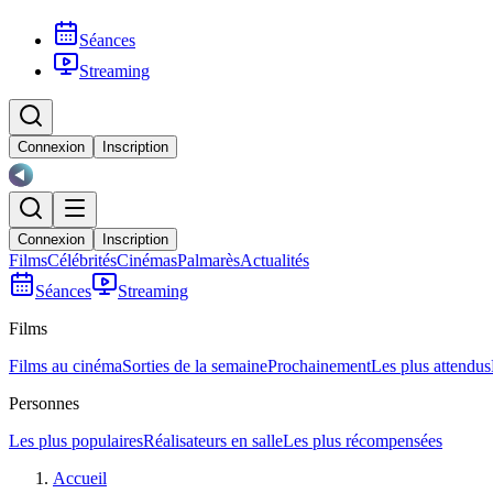
Séances
Streaming
Connexion
Inscription
Connexion
Inscription
Films
Célébrités
Cinémas
Palmarès
Actualités
Séances
Streaming
Films
Films au cinéma
Sorties de la semaine
Prochainement
Les plus attendus
Personnes
Les plus populaires
Réalisateurs en salle
Les plus récompensées
Accueil