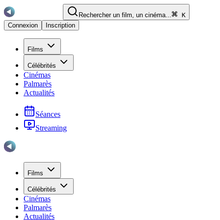
Rechercher un film, un cinéma...
K
Connexion
Inscription
Films
Célébrités
Cinémas
Palmarès
Actualités
Séances
Streaming
Films
Célébrités
Cinémas
Palmarès
Actualités