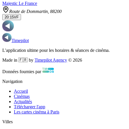
Majestic Le France
Route de Dommartin
, 88200
20:15
VF
Timepilot
L'application ultime pour les horaires & séances de cinéma.
Made in 🇫🇷 by
Timepilot Agency
©
2026
Données fournies par
Navigation
Accueil
Cinémas
Actualités
Télécharger l'app
Les cartes cinéma à Paris
Villes