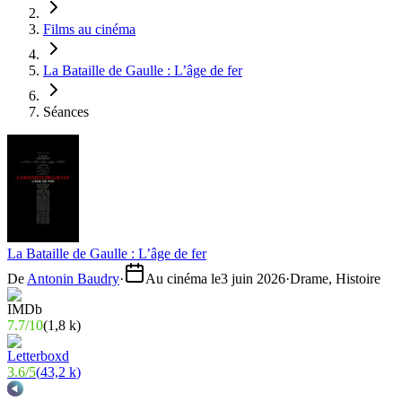
Films au cinéma
La Bataille de Gaulle : L’âge de fer
Séances
La Bataille de Gaulle : L’âge de fer
De
Antonin Baudry
·
Au cinéma le
3 juin 2026
·
Drame, Histoire
7.7
/
10
(
1,8 k
)
3.6
/
5
(
43,2 k
)