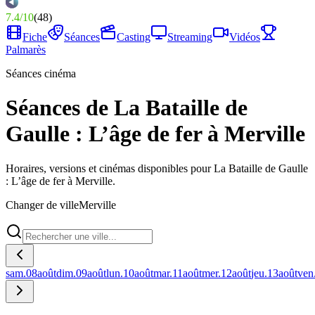
7.4
/
10
(
48
)
Fiche
Séances
Casting
Streaming
Vidéos
Palmarès
Séances cinéma
Séances de La Bataille de
Gaulle : L’âge de fer à Merville
Horaires, versions et cinémas disponibles pour La Bataille de Gaulle
: L’âge de fer à Merville.
Changer de ville
Merville
sam.
08
août
dim.
09
août
lun.
10
août
mar.
11
août
mer.
12
août
jeu.
13
août
ven