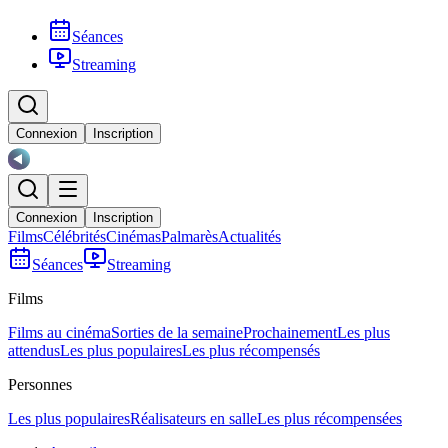
Séances
Streaming
Connexion
Inscription
Connexion
Inscription
Films
Célébrités
Cinémas
Palmarès
Actualités
Séances
Streaming
Films
Films au cinéma
Sorties de la semaine
Prochainement
Les plus
attendus
Les plus populaires
Les plus récompensés
Personnes
Les plus populaires
Réalisateurs en salle
Les plus récompensées