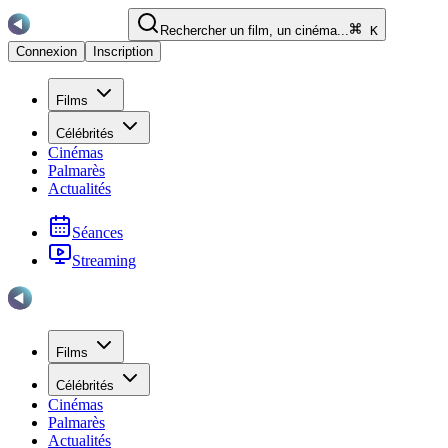
Rechercher un film, un cinéma...
K
Connexion
Inscription
Films
Célébrités
Cinémas
Palmarès
Actualités
Séances
Streaming
Films
Célébrités
Cinémas
Palmarès
Actualités