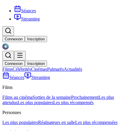
Séances
Streaming
Connexion
Inscription
Connexion
Inscription
Films
Célébrités
Cinémas
Palmarès
Actualités
Séances
Streaming
Films
Films au cinéma
Sorties de la semaine
Prochainement
Les plus
attendus
Les plus populaires
Les plus récompensés
Personnes
Les plus populaires
Réalisateurs en salle
Les plus récompensées