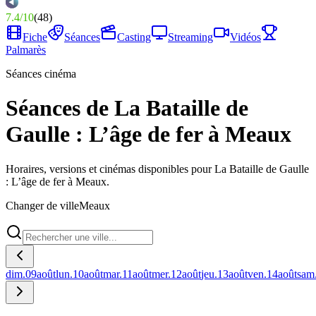
7.4
/
10
(
48
)
Fiche
Séances
Casting
Streaming
Vidéos
Palmarès
Séances cinéma
Séances de La Bataille de
Gaulle : L’âge de fer à Meaux
Horaires, versions et cinémas disponibles pour La Bataille de Gaulle
: L’âge de fer à Meaux.
Changer de ville
Meaux
dim.
09
août
lun.
10
août
mar.
11
août
mer.
12
août
jeu.
13
août
ven.
14
août
sam