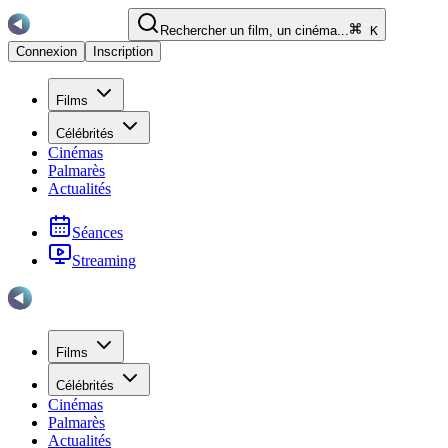
Rechercher un film, un cinéma...
K
Connexion
Inscription
Films
Célébrités
Cinémas
Palmarès
Actualités
Séances
Streaming
Films
Célébrités
Cinémas
Palmarès
Actualités