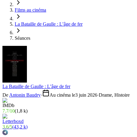
Films au cinéma
La Bataille de Gaulle : L’âge de fer
Séances
La Bataille de Gaulle : L’âge de fer
De
Antonin Baudry
·
Au cinéma le
3 juin 2026
·
Drame, Histoire
7.7
/
10
(
1,8 k
)
3.6
/
5
(
43,2 k
)