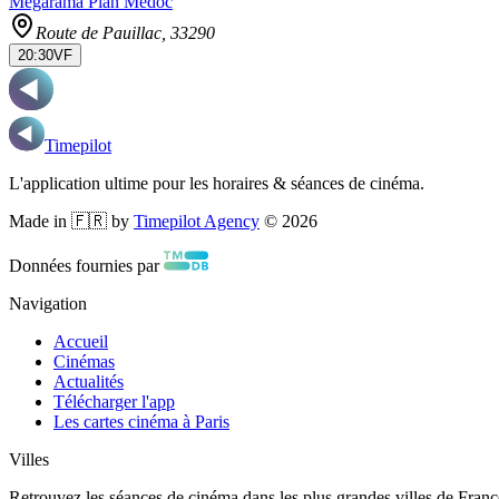
Mégarama Pian Médoc
Route de Pauillac
, 33290
20:30
VF
Timepilot
L'application ultime pour les horaires & séances de cinéma.
Made in 🇫🇷 by
Timepilot Agency
©
2026
Données fournies par
Navigation
Accueil
Cinémas
Actualités
Télécharger l'app
Les cartes cinéma à Paris
Villes
Retrouvez les séances de cinéma dans les plus grandes villes de Franc