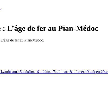
s
e : L’âge de fer au Pian-Médoc
: L’âge de fer au Pian-Médoc.
.
14
août
sam.
15
août
dim.
16
août
lun.
17
août
mar.
18
août
mer.
19
août
jeu.
20
ao