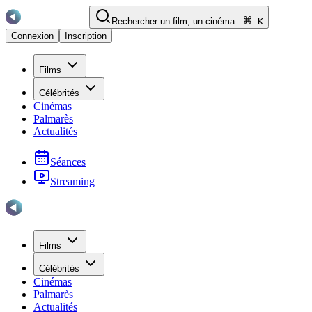
Rechercher un film, un cinéma...
K
Connexion
Inscription
Films
Célébrités
Cinémas
Palmarès
Actualités
Séances
Streaming
Films
Célébrités
Cinémas
Palmarès
Actualités