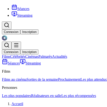
Séances
Streaming
Connexion
Inscription
Connexion
Inscription
Films
Célébrités
Cinémas
Palmarès
Actualités
Séances
Streaming
Films
Films au cinéma
Sorties de la semaine
Prochainement
Les plus attendus
Personnes
Les plus populaires
Réalisateurs en salle
Les plus récompensées
Accueil