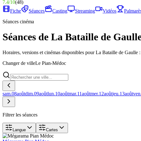
7.4
/
10
(
48
)
Fiche
Séances
Casting
Streaming
Vidéos
Palmarè
Séances cinéma
Séances de La Bataille de Gaull
Horaires, versions et cinémas disponibles pour La Bataille de Gaulle 
Changer de ville
Le Pian-Médoc
sam.
08
août
dim.
09
août
lun.
10
août
mar.
11
août
mer.
12
août
jeu.
13
août
ven
Filtrer les séances
Langue
Cartes