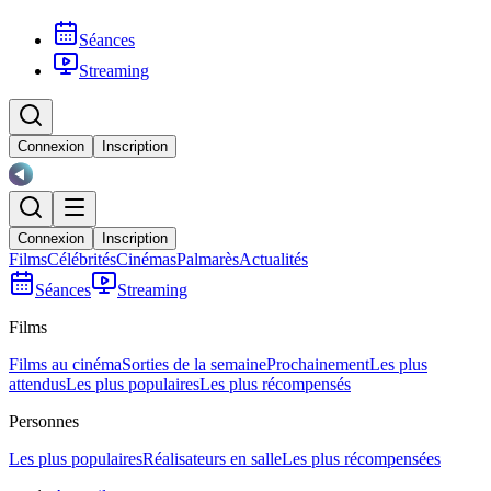
Séances
Streaming
Connexion
Inscription
Connexion
Inscription
Films
Célébrités
Cinémas
Palmarès
Actualités
Séances
Streaming
Films
Films au cinéma
Sorties de la semaine
Prochainement
Les plus
attendus
Les plus populaires
Les plus récompensés
Personnes
Les plus populaires
Réalisateurs en salle
Les plus récompensées