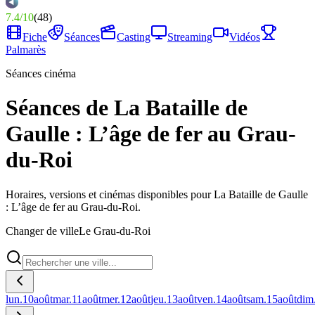
7.4
/
10
(
48
)
Fiche
Séances
Casting
Streaming
Vidéos
Palmarès
Séances cinéma
Séances de La Bataille de
Gaulle : L’âge de fer au Grau-
du-Roi
Horaires, versions et cinémas disponibles pour La Bataille de Gaulle
: L’âge de fer au Grau-du-Roi.
Changer de ville
Le Grau-du-Roi
lun.
10
août
mar.
11
août
mer.
12
août
jeu.
13
août
ven.
14
août
sam.
15
août
dim