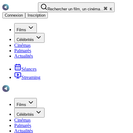
Rechercher un film, un cinéma...
K
Connexion
Inscription
Films
Célébrités
Cinémas
Palmarès
Actualités
Séances
Streaming
Films
Célébrités
Cinémas
Palmarès
Actualités