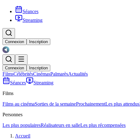
Séances
Streaming
Connexion
Inscription
Connexion
Inscription
Films
Célébrités
Cinémas
Palmarès
Actualités
Séances
Streaming
Films
Films au cinéma
Sorties de la semaine
Prochainement
Les plus attendus
Personnes
Les plus populaires
Réalisateurs en salle
Les plus récompensées
Accueil