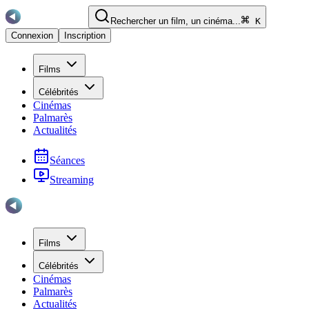
Rechercher un film, un cinéma...
K
Connexion
Inscription
Films
Célébrités
Cinémas
Palmarès
Actualités
Séances
Streaming
Films
Célébrités
Cinémas
Palmarès
Actualités