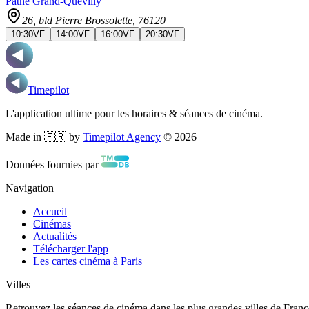
Pathé Grand-Quevilly
26, bld Pierre Brossolette
, 76120
10:30
VF
14:00
VF
16:00
VF
20:30
VF
Timepilot
L'application ultime pour les horaires & séances de cinéma.
Made in 🇫🇷 by
Timepilot Agency
©
2026
Données fournies par
Navigation
Accueil
Cinémas
Actualités
Télécharger l'app
Les cartes cinéma à Paris
Villes
Retrouvez les séances de cinéma dans les plus grandes villes de Franc