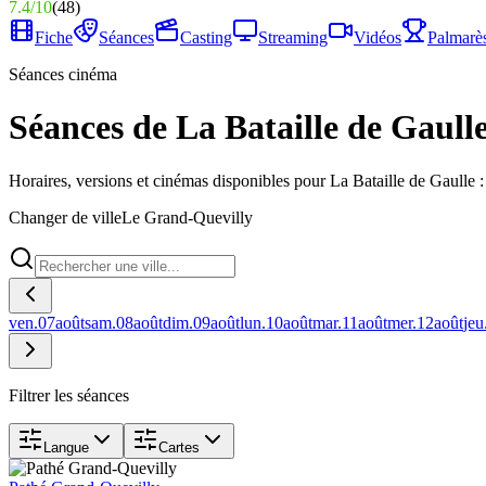
7.4
/
10
(
48
)
Fiche
Séances
Casting
Streaming
Vidéos
Palmarè
Séances cinéma
Séances de La Bataille de Gaull
Horaires, versions et cinémas disponibles pour La Bataille de Gaulle 
Changer de ville
Le Grand-Quevilly
ven.
07
août
sam.
08
août
dim.
09
août
lun.
10
août
mar.
11
août
mer.
12
août
jeu
Filtrer les séances
Langue
Cartes