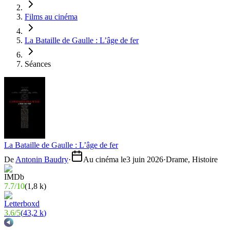
Films au cinéma
La Bataille de Gaulle : L’âge de fer
Séances
La Bataille de Gaulle : L’âge de fer
De
Antonin Baudry
·
Au cinéma le
3 juin 2026
·
Drame, Histoire
7.7
/
10
(
1,8 k
)
3.6
/
5
(
43,2 k
)