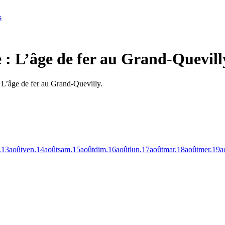
s
e : L’âge de fer au Grand-Quevill
: L’âge de fer au Grand-Quevilly.
.
13
août
ven.
14
août
sam.
15
août
dim.
16
août
lun.
17
août
mar.
18
août
mer.
19
a