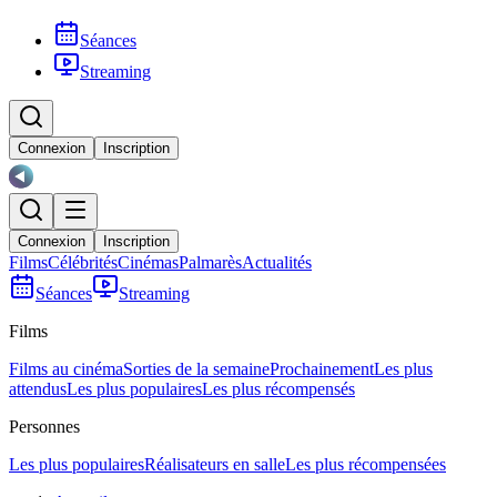
Séances
Streaming
Connexion
Inscription
Connexion
Inscription
Films
Célébrités
Cinémas
Palmarès
Actualités
Séances
Streaming
Films
Films au cinéma
Sorties de la semaine
Prochainement
Les plus
attendus
Les plus populaires
Les plus récompensés
Personnes
Les plus populaires
Réalisateurs en salle
Les plus récompensées