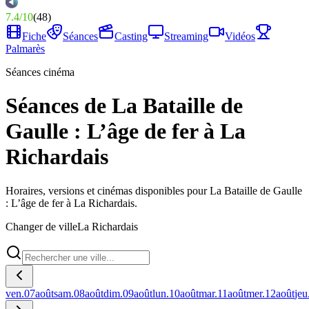
7.4
/
10
(
48
)
Fiche
Séances
Casting
Streaming
Vidéos
Palmarès
Séances cinéma
Séances de La Bataille de
Gaulle : L’âge de fer à La
Richardais
Horaires, versions et cinémas disponibles pour La Bataille de Gaulle
: L’âge de fer à La Richardais.
Changer de ville
La Richardais
ven.
07
août
sam.
08
août
dim.
09
août
lun.
10
août
mar.
11
août
mer.
12
août
jeu