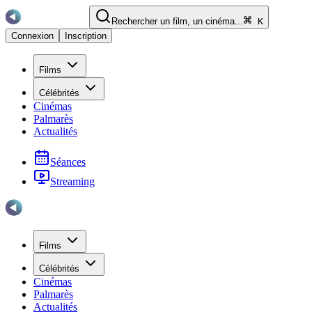
Rechercher un film, un cinéma...
K
Connexion
Inscription
Films
Célébrités
Cinémas
Palmarès
Actualités
Séances
Streaming
Films
Célébrités
Cinémas
Palmarès
Actualités