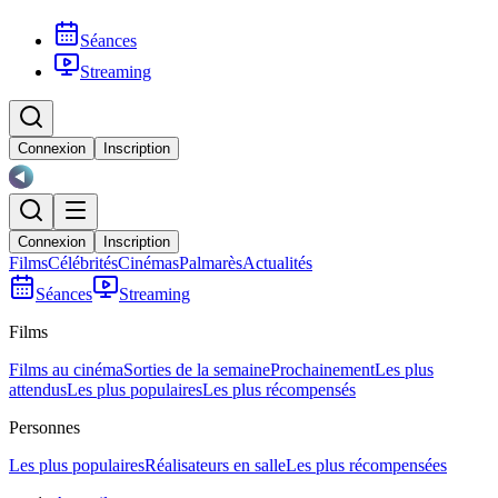
Séances
Streaming
Connexion
Inscription
Connexion
Inscription
Films
Célébrités
Cinémas
Palmarès
Actualités
Séances
Streaming
Films
Films au cinéma
Sorties de la semaine
Prochainement
Les plus
attendus
Les plus populaires
Les plus récompensés
Personnes
Les plus populaires
Réalisateurs en salle
Les plus récompensées