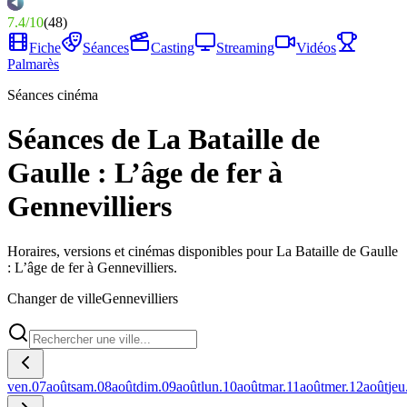
7.4
/
10
(
48
)
Fiche
Séances
Casting
Streaming
Vidéos
Palmarès
Séances cinéma
Séances de La Bataille de
Gaulle : L’âge de fer à
Gennevilliers
Horaires, versions et cinémas disponibles pour La Bataille de Gaulle
: L’âge de fer à Gennevilliers.
Changer de ville
Gennevilliers
ven.
07
août
sam.
08
août
dim.
09
août
lun.
10
août
mar.
11
août
mer.
12
août
jeu