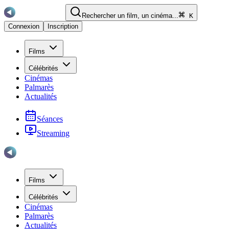
Rechercher un film, un cinéma...
K
Connexion
Inscription
Films
Célébrités
Cinémas
Palmarès
Actualités
Séances
Streaming
Films
Célébrités
Cinémas
Palmarès
Actualités