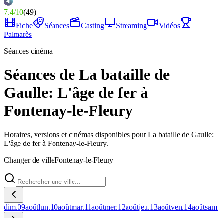
7.4
/
10
(
49
)
Fiche
Séances
Casting
Streaming
Vidéos
Palmarès
Séances cinéma
Séances de La bataille de
Gaulle: L'âge de fer à
Fontenay-le-Fleury
Horaires, versions et cinémas disponibles pour La bataille de Gaulle:
L'âge de fer à Fontenay-le-Fleury.
Changer de ville
Fontenay-le-Fleury
dim.
09
août
lun.
10
août
mar.
11
août
mer.
12
août
jeu.
13
août
ven.
14
août
sam