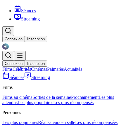
Séances
Streaming
Connexion
Inscription
Connexion
Inscription
Films
Célébrités
Cinémas
Palmarès
Actualités
Séances
Streaming
Films
Films au cinéma
Sorties de la semaine
Prochainement
Les plus
attendus
Les plus populaires
Les plus récompensés
Personnes
Les plus populaires
Réalisateurs en salle
Les plus récompensées