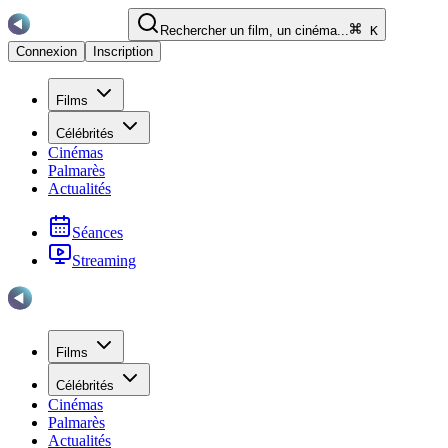
Rechercher un film, un cinéma...
K
Connexion
Inscription
Films
Célébrités
Cinémas
Palmarès
Actualités
Séances
Streaming
Films
Célébrités
Cinémas
Palmarès
Actualités