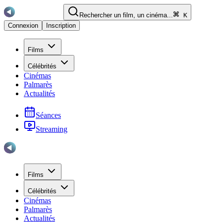
Rechercher un film, un cinéma...
K
Connexion
Inscription
Films
Célébrités
Cinémas
Palmarès
Actualités
Séances
Streaming
Films
Célébrités
Cinémas
Palmarès
Actualités