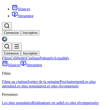
Séances
Streaming
Connexion
Inscription
Connexion
Inscription
Films
Célébrités
Cinémas
Palmarès
Actualités
Séances
Streaming
Films
Films au cinéma
Sorties de la semaine
Prochainement
Les plus
attendus
Les plus populaires
Les plus récompensés
Personnes
Les plus populaires
Réalisateurs en salle
Les plus récompensées