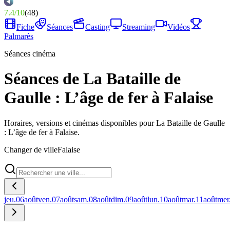
7.4
/
10
(
48
)
Fiche
Séances
Casting
Streaming
Vidéos
Palmarès
Séances cinéma
Séances de La Bataille de
Gaulle : L’âge de fer à Falaise
Horaires, versions et cinémas disponibles pour La Bataille de Gaulle
: L’âge de fer à Falaise.
Changer de ville
Falaise
jeu.
06
août
ven.
07
août
sam.
08
août
dim.
09
août
lun.
10
août
mar.
11
août
mer