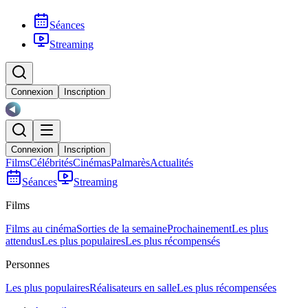
Séances
Streaming
Connexion
Inscription
Connexion
Inscription
Films
Célébrités
Cinémas
Palmarès
Actualités
Séances
Streaming
Films
Films au cinéma
Sorties de la semaine
Prochainement
Les plus
attendus
Les plus populaires
Les plus récompensés
Personnes
Les plus populaires
Réalisateurs en salle
Les plus récompensées