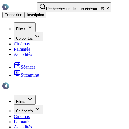
Rechercher un film, un cinéma...
K
Connexion
Inscription
Films
Célébrités
Cinémas
Palmarès
Actualités
Séances
Streaming
Films
Célébrités
Cinémas
Palmarès
Actualités