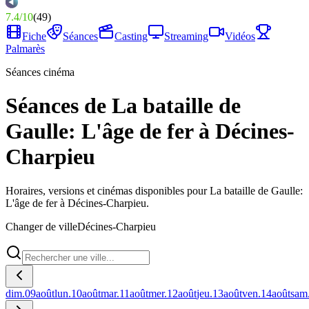
7.4
/
10
(
49
)
Fiche
Séances
Casting
Streaming
Vidéos
Palmarès
Séances cinéma
Séances de La bataille de
Gaulle: L'âge de fer à Décines-
Charpieu
Horaires, versions et cinémas disponibles pour La bataille de Gaulle:
L'âge de fer à Décines-Charpieu.
Changer de ville
Décines-Charpieu
dim.
09
août
lun.
10
août
mar.
11
août
mer.
12
août
jeu.
13
août
ven.
14
août
sam