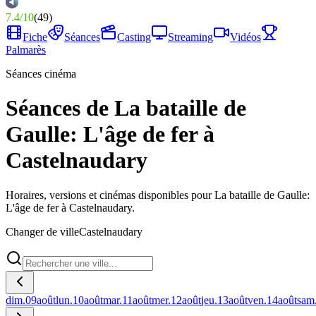
7.4
/
10
(
49
)
Fiche
Séances
Casting
Streaming
Vidéos
Palmarès
Séances cinéma
Séances de La bataille de
Gaulle: L'âge de fer à
Castelnaudary
Horaires, versions et cinémas disponibles pour La bataille de Gaulle:
L'âge de fer à Castelnaudary.
Changer de ville
Castelnaudary
dim.
09
août
lun.
10
août
mar.
11
août
mer.
12
août
jeu.
13
août
ven.
14
août
sam