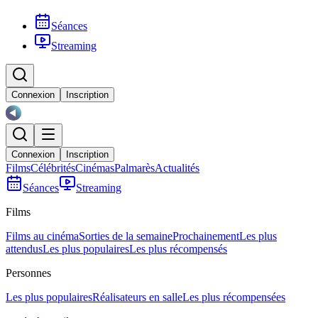
Séances
Streaming
Connexion
Inscription
Connexion
Inscription
Films
Célébrités
Cinémas
Palmarès
Actualités
Séances
Streaming
Films
Films au cinéma
Sorties de la semaine
Prochainement
Les plus
attendus
Les plus populaires
Les plus récompensés
Personnes
Les plus populaires
Réalisateurs en salle
Les plus récompensées