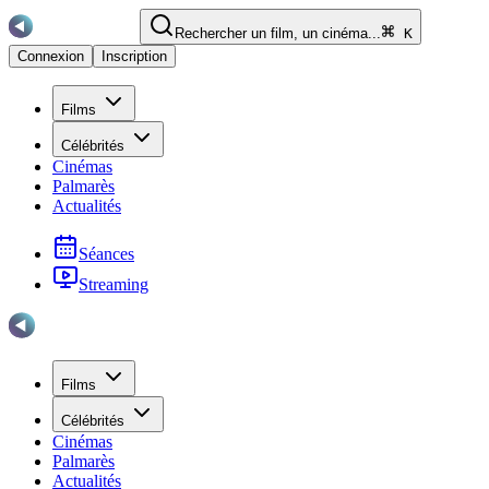
Rechercher un film, un cinéma...
K
Connexion
Inscription
Films
Célébrités
Cinémas
Palmarès
Actualités
Séances
Streaming
Films
Célébrités
Cinémas
Palmarès
Actualités