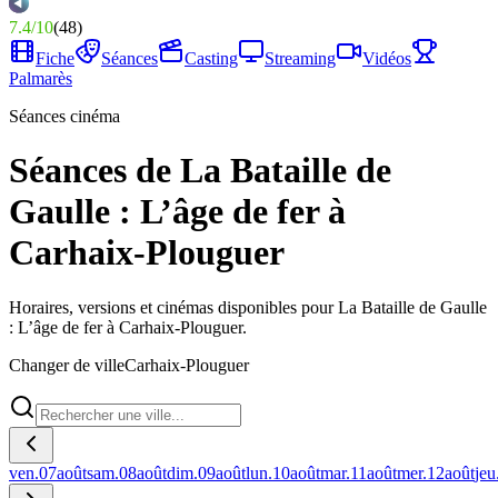
7.4
/
10
(
48
)
Fiche
Séances
Casting
Streaming
Vidéos
Palmarès
Séances cinéma
Séances de La Bataille de
Gaulle : L’âge de fer à
Carhaix-Plouguer
Horaires, versions et cinémas disponibles pour La Bataille de Gaulle
: L’âge de fer à Carhaix-Plouguer.
Changer de ville
Carhaix-Plouguer
ven.
07
août
sam.
08
août
dim.
09
août
lun.
10
août
mar.
11
août
mer.
12
août
jeu