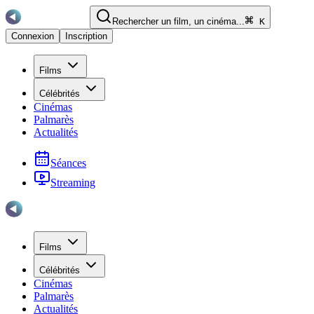
Rechercher un film, un cinéma...
K
Connexion
Inscription
Films
Célébrités
Cinémas
Palmarès
Actualités
Séances
Streaming
Films
Célébrités
Cinémas
Palmarès
Actualités