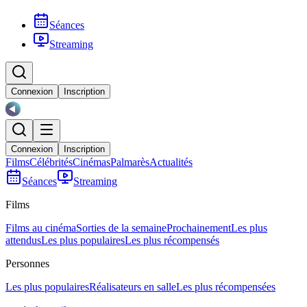
Séances
Streaming
Connexion
Inscription
Connexion
Inscription
Films
Célébrités
Cinémas
Palmarès
Actualités
Séances
Streaming
Films
Films au cinéma
Sorties de la semaine
Prochainement
Les plus
attendus
Les plus populaires
Les plus récompensés
Personnes
Les plus populaires
Réalisateurs en salle
Les plus récompensées