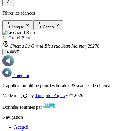
Filtrer les séances
Langue
Cartes
Le Grand Bleu
Cinéma Le Grand Bleu rue Jean Monnet
, 29270
14:00
VF
Timepilot
L'application ultime pour les horaires & séances de cinéma.
Made in 🇫🇷 by
Timepilot Agency
©
2026
Données fournies par
Navigation
Accueil